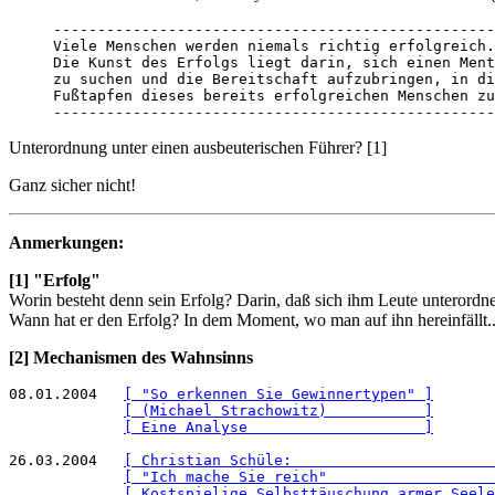
--------------------------------------------------
Viele Menschen werden niemals richtig erfolgreich.
Die Kunst des Erfolgs liegt darin, sich einen Ment
zu suchen und die Bereitschaft aufzubringen, in di
Fußtapfen dieses bereits erfolgreichen Menschen zu
--------------------------------------------------
Unterordnung unter einen ausbeuterischen Führer? [1]
Ganz sicher nicht!
Anmerkungen:
[1] "Erfolg"
Worin besteht denn sein Erfolg? Darin, daß sich ihm Leute unterordn
Wann hat er den Erfolg? In dem Moment, wo man auf ihn hereinfällt..
[2] Mechanismen des Wahnsinns
08.01.2004   
[ "So erkennen Sie Gewinnertypen" ]
[ (Michael Strachowitz)           ]
[ Eine Analyse                    ]
26.03.2004   
[ Christian Schüle:                       
[ "Ich mache Sie reich"                   
[ Kostspielige Selbsttäuschung armer Seele