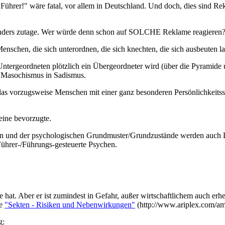
er Führer!" wäre fatal, vor allem in Deutschland. Und doch, dies sind 
nders zutage. Wer würde denn schon auf SOLCHE Reklame reagieren? D
Menschen, die sich unterordnen, die sich knechten, die sich ausbeuten la
rgeordneten plötzlich ein Übergeordneter wird (über die Pyramide u
n Masochismus in Sadismus.
das vorzugsweise Menschen mit einer ganz besonderen Persönlichkeitsst
 eine bevorzugte.
rien und der psychologischen Grundmuster/Grundzustände werden auch D
Führer-/Führungs-gesteuerte Psychen.
hat. Aber er ist zumindest in Gefahr, außer wirtschaftlichem auch erh
te
"Sekten - Risiken und Nebenwirkungen"
(http://www.ariplex.com/a
g: