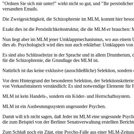
"Ordnen Sie sich mir unter!" wirkt nicht so gut, und "Ihr persönlich
versandten Emails.
Die Zweigesichtigkeit, die Schizophrenie im MLM, kommt hier beso
Exakt dies ist die Persönlichkeitsstruktur, die die MLM-er brauchen: 
Nun liegt aber im MLM jener Umklappmechanismus, wo aus einem Unte
dies ab. Psychologisch wird dies nun auch erklärbar: Umklappen vo
Es sind also Schlüsselreize in der Sprache und in allem Drumherum, 
für die Schizophrenie, die Grundlage des MLM ist.
Natürlich ist das keine exklusive (ausschließliche) Selektion, sondern
Vor dem Hintergrund der besonderen Selektion, der Selektionskrite
von Verkaufstrainern verständlich: Es sind notwendige Elemente für 
MLM ist kein Handels-, sondern ein Köder- und Herrschaftssystem.
MLM ist ein Ausbeutungssystem ungesunder Psychen.
Damit will ich nicht sagen, daß Jeder im MLM eine ungesunde Psyche 
die zum Beispiel von der Berliner Senatsverwaltung erstellten Berich
Zum Schluß noch ein Zitat, eine Psycho-Falle aus einer MLM-Zeitun