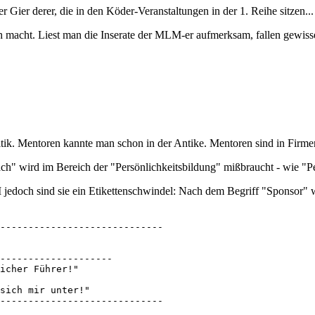
 Gier derer, die in den Köder-Veranstaltungen in der 1. Reihe sitzen...
ch macht. Liest man die Inserate der MLM-er aufmerksam, fallen gewiss
itik. Mentoren kannte man schon in der Antike. Mentoren sind in Firmen 
oach" wird im Bereich der "Persönlichkeitsbildung" mißbraucht - wie "P
jedoch sind sie ein Etikettenschwindel: Nach dem Begriff "Sponsor" w
-----------------------------

--------------------

icher Führer!" 

sich mir unter!" 

-----------------------------