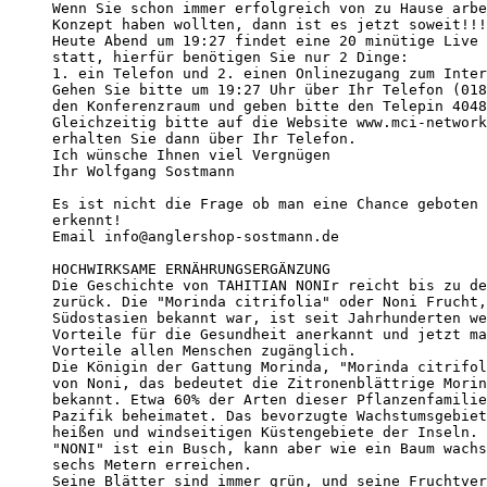
Wenn Sie schon immer erfolgreich von zu Hause arbe
Konzept haben wollten, dann ist es jetzt soweit!!!
Heute Abend um 19:27 findet eine 20 minütige Live 
statt, hierfür benötigen Sie nur 2 Dinge:

1. ein Telefon und 2. einen Onlinezugang zum Inter
Gehen Sie bitte um 19:27 Uhr über Ihr Telefon (018
den Konferenzraum und geben bitte den Telepin 4048
Gleichzeitig bitte auf die Website www.mci-network
erhalten Sie dann über Ihr Telefon. 

Ich wünsche Ihnen viel Vergnügen 

Ihr Wolfgang Sostmann

Es ist nicht die Frage ob man eine Chance geboten 
erkennt! 

Email info@anglershop-sostmann.de

HOCHWIRKSAME ERNÄHRUNGSERGÄNZUNG

Die Geschichte von TAHITIAN NONIr reicht bis zu de
zurück. Die "Morinda citrifolia" oder Noni Frucht,
Südostasien bekannt war, ist seit Jahrhunderten we
Vorteile für die Gesundheit anerkannt und jetzt ma
Vorteile allen Menschen zugänglich.

Die Königin der Gattung Morinda, "Morinda citrifol
von Noni, das bedeutet die Zitronenblättrige Morin
bekannt. Etwa 60% der Arten dieser Pflanzenfamilie
Pazifik beheimatet. Das bevorzugte Wachstumsgebiet
heißen und windseitigen Küstengebiete der Inseln.

"NONI" ist ein Busch, kann aber wie ein Baum wachs
sechs Metern erreichen.

Seine Blätter sind immer grün, und seine Fruchtver