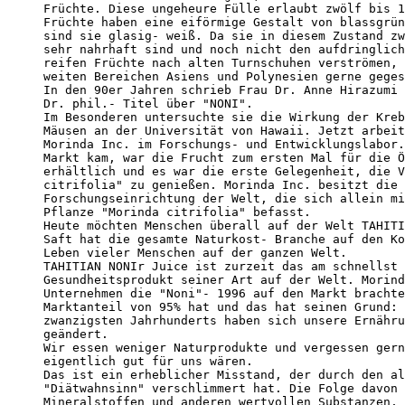
Früchte. Diese ungeheure Fülle erlaubt zwölf bis 1
Früchte haben eine eiförmige Gestalt von blassgrün
sind sie glasig- weiß. Da sie in diesem Zustand zw
sehr nahrhaft sind und noch nicht den aufdringlich
reifen Früchte nach alten Turnschuhen verströmen, 
weiten Bereichen Asiens und Polynesien gerne geges
In den 90er Jahren schrieb Frau Dr. Anne Hirazumi 
Dr. phil.- Titel über "NONI".

Im Besonderen untersuchte sie die Wirkung der Kreb
Mäusen an der Universität von Hawaii. Jetzt arbeit
Morinda Inc. im Forschungs- und Entwicklungslabor.
Markt kam, war die Frucht zum ersten Mal für die Ö
erhältlich und es war die erste Gelegenheit, die V
citrifolia" zu genießen. Morinda Inc. besitzt die 
Forschungseinrichtung der Welt, die sich allein mi
Pflanze "Morinda citrifolia" befasst.

Heute möchten Menschen überall auf der Welt TAHITI
Saft hat die gesamte Naturkost- Branche auf den Ko
Leben vieler Menschen auf der ganzen Welt. 

TAHITIAN NONIr Juice ist zurzeit das am schnellst 
Gesundheitsprodukt seiner Art auf der Welt. Morind
Unternehmen die "Noni"- 1996 auf den Markt brachte
Marktanteil von 95% hat und das hat seinen Grund: 
zwanzigsten Jahrhunderts haben sich unsere Ernähru
geändert. 

Wir essen weniger Naturprodukte und vergessen gern
eigentlich gut für uns wären.

Das ist ein erheblicher Misstand, der durch den al
"Diätwahnsinn" verschlimmert hat. Die Folge davon 
Mineralstoffen und anderen wertvollen Substanzen, 