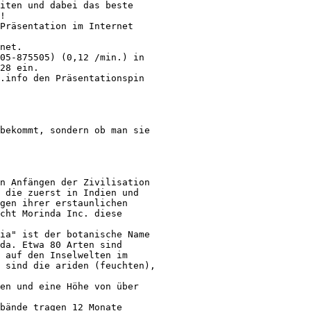
iten und dabei das beste 

! 

Präsentation im Internet 

net. 

05-875505) (0,12 /min.) in 

28 ein. 

.info den Präsentationspin 

bekommt, sondern ob man sie 

n Anfängen der Zivilisation 

 die zuerst in Indien und 

gen ihrer erstaunlichen 

cht Morinda Inc. diese 

ia" ist der botanische Name 

da. Etwa 80 Arten sind 

 auf den Inselwelten im 

 sind die ariden (feuchten), 

en und eine Höhe von über 

bände tragen 12 Monate 
