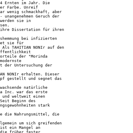
4 Ernten im Jahr. Die 

er Farbe. Unreif

ar wenig schmackhaft, aber 

- unangenehmen Geruch der 

werden sie in 

sen.

ihre Dissertation für ihren 

shemmung bei infizierten 

et sie für 

 Als TAHITIAN NONIr auf den 

ffentlichkeit 

orteile der "Morinda 

modernste

t der Untersuchung der 

AN NONIr erhalten. Dieser 

pf gestellt und segnet das 

wachsende natürliche 

a Inc. war das erste 

 und weltweit einen 

Seit Beginn des 

ngsgewohnheiten stark 

e die Nahrungsmittel, die 

lgemein um sich greifenden 

ist ein Mangel an 

die früher fester
