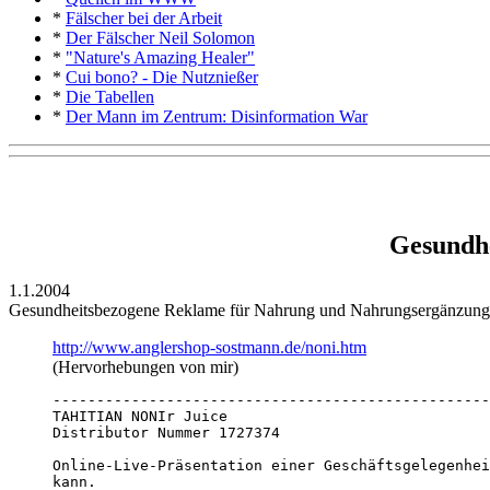
*
Fälscher bei der Arbeit
*
Der Fälscher Neil Solomon
*
"Nature's Amazing Healer"
*
Cui bono? - Die Nutznießer
*
Die Tabellen
*
Der Mann im Zentrum: Disinformation War
Gesundhe
1.1.2004
Gesundheitsbezogene Reklame für Nahrung und Nahrungsergänzungsmit
http://www.anglershop-sostmann.de/noni.htm
(Hervorhebungen von mir)
--------------------------------------------------
TAHITIAN NONIr Juice

Distributor Nummer 1727374

Online-Live-Präsentation einer Geschäftsgelegenhei
kann. 
