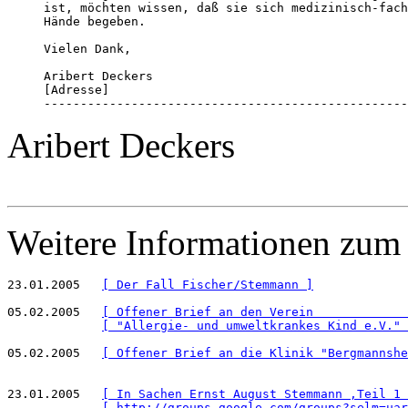
ist, möchten wissen, daß sie sich medizinisch-fach
Hände begeben.

Vielen Dank, 

Aribert Deckers

[Adresse]

--------------------------------------------------
Aribert Deckers
Weitere Informationen zum
23.01.2005   
[ Der Fall Fischer/Stemmann ]
05.02.2005   
[ Offener Brief an den Verein             
[ "Allergie- und umweltkrankes Kind e.V." 
05.02.2005   
[ Offener Brief an die Klinik "Bergmannshe
23.01.2005   
[ In Sachen Ernst August Stemmann ,Teil 1 
[ http://groups.google.com/groups?selm=uar