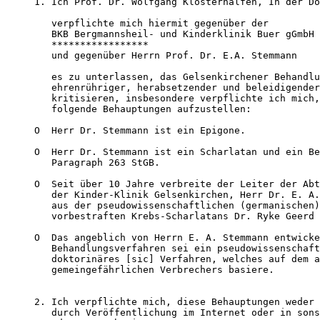
1. Ich Prof. Dr. Wolfgang Klosterhalfen, In der Do
   verpflichte mich hiermit gegenüber der 

   BKB Bergmannsheil- und Kinderklinik Buer gGmbH 

   *****************

   und gegenüber Herrn Prof. Dr. E.A. Stemmann 

   es zu unterlassen, das Gelsenkirchener Behandlu
   ehrenrühriger, herabsetzender und beleidigender
   kritisieren, insbesondere verpflichte ich mich,
   folgende Behauptungen aufzustellen:

O  Herr Dr. Stemmann ist ein Epigone. 

O  Herr Dr. Stemmann ist ein Scharlatan und ein Be
   Paragraph 263 StGB. 

O  Seit über 10 Jahre verbreite der Leiter der Abt
   der Kinder-Klinik Gelsenkirchen, Herr Dr. E. A.
   aus der pseudowissenschaftlichen (germanischen)
   vorbestraften Krebs-Scharlatans Dr. Ryke Geerd 
O  Das angeblich von Herrn E. A. Stemmann entwicke
   Behandlungsverfahren sei ein pseudowissenschaft
   doktorinäres [sic] Verfahren, welches auf dem a
   gemeingefährlichen Verbrechers basiere. 

2. Ich verpflichte mich, diese Behauptungen weder 
   durch Veröffentlichung im Internet oder in sons