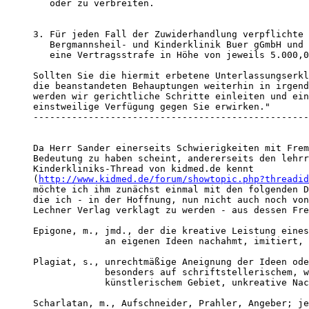
   oder zu verbreiten.

3. Für jeden Fall der Zuwiderhandlung verpflichte 
   Bergmannsheil- und Kinderklinik Buer gGmbH und 
   eine Vertragsstrafe in Höhe von jeweils 5.000,0
Sollten Sie die hiermit erbetene Unterlassungserkl
die beanstandeten Behauptungen weiterhin in irgend
werden wir gerichtliche Schritte einleiten und ein
einstweilige Verfügung gegen Sie erwirken."

--------------------------------------------------
Da Herr Sander einerseits Schwierigkeiten mit Frem
Bedeutung zu haben scheint, andererseits den lehrr
Kinderkliniks-Thread von kidmed.de kennt

(
http://www.kidmed.de/forum/showtopic.php?threadid
möchte ich ihm zunächst einmal mit den folgenden D
die ich - in der Hoffnung, nun nicht auch noch von
Lechner Verlag verklagt zu werden - aus dessen Fre
Epigone, m., jmd., der die kreative Leistung eines
             an eigenen Ideen nachahmt, imitiert, 
Plagiat, s., unrechtmäßige Aneignung der Ideen ode
             besonders auf schriftstellerischem, w
             künstlerischem Gebiet, unkreative Nac
Scharlatan, m., Aufschneider, Prahler, Angeber; je