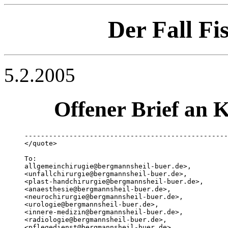
Der Fall F
5.2.2005
Offener Brief an 
--------------------------------------------------
</quote>

To:

allgemeinchirugie@bergmannsheil-buer.de>, 

<unfallchirurgie@bergmannsheil-buer.de>, 

<plast-handchirurgie@bergmannsheil-buer.de>, 

<anaesthesie@bergmannsheil-buer.de>, 

<neurochirurgie@bergmannsheil-buer.de>, 

<urologie@bergmannsheil-buer.de>, 

<innere-medizin@bergmannsheil-buer.de>, 

<radiologie@bergmannsheil-buer.de>, 

<pflegedienst@bergmannsheil-buer.de>
