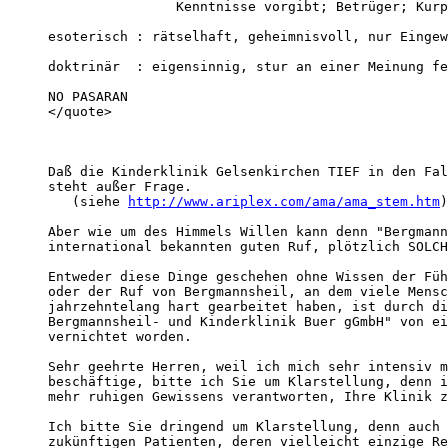
                Kenntnisse vorgibt; Betrüger; Kurp
esoterisch : rätselhaft, geheimnisvoll, nur Eingew
doktrinär  : eigensinnig, stur an einer Meinung fe
NO PASARAN

</quote>

Daß die Kinderklinik Gelsenkirchen TIEF in den Fal
steht außer Frage.

   (siehe 
http://www.ariplex.com/ama/ama_stem.htm
)

Aber wie um des Himmels Willen kann denn "Bergmann
international bekannten guten Ruf, plötzlich SOLCH
Entweder diese Dinge geschehen ohne Wissen der Füh
oder der Ruf von Bergmannsheil, an dem viele Mensc
jahrzehntelang hart gearbeitet haben, ist durch di
Bergmannsheil- und Kinderklinik Buer gGmbH" von ei
vernichtet worden. 

Sehr geehrte Herren, weil ich mich sehr intensiv m
beschäftige, bitte ich Sie um Klarstellung, denn i
mehr ruhigen Gewissens verantworten, Ihre Klinik z
Ich bitte Sie dringend um Klarstellung, denn auch 
zukünftigen Patienten, deren vielleicht einzige Re