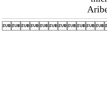
Arib
