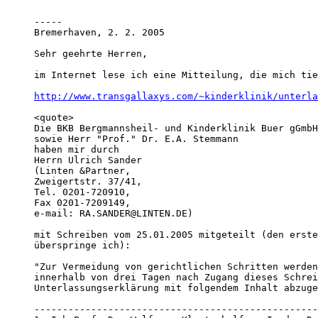
-----

Bremerhaven, 2. 2. 2005

Sehr geehrte Herren, 

im Internet lese ich eine Mitteilung, die mich tie
http://www.transgallaxys.com/~kinderklinik/unterla
<quote>

Die BKB Bergmannsheil- und Kinderklinik Buer gGmbH
sowie Herr "Prof." Dr. E.A. Stemmann 

haben mir durch 

Herrn Ulrich Sander 

(Linten &Partner, 

Zweigertstr. 37/41, 

Tel. 0201-720910, 

Fax 0201-7209149, 

e-mail: RA.SANDER@LINTEN.DE) 

mit Schreiben vom 25.01.2005 mitgeteilt (den erste
überspringe ich):

"Zur Vermeidung von gerichtlichen Schritten werden
innerhalb von drei Tagen nach Zugang dieses Schrei
Unterlassungserklärung mit folgendem Inhalt abzuge
--------------------------------------------------