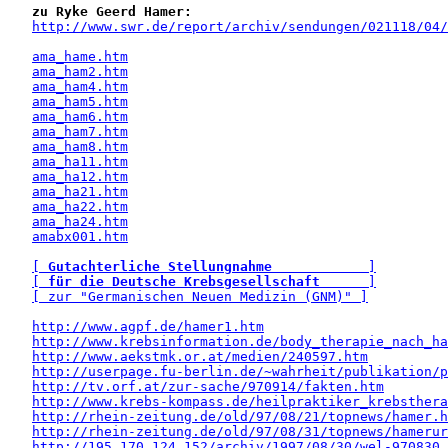
zu Ryke Geerd Hamer:
http://www.swr.de/report/archiv/sendungen/021118/04/
ama_hame.htm
ama_ham2.htm
ama_ham4.htm
ama_ham5.htm
ama_ham6.htm
ama_ham7.htm
ama_ham8.htm
ama_ha11.htm
ama_ha12.htm
ama_ha21.htm
ama_ha22.htm
ama_ha24.htm
amabx001.htm
[ 
Gutachterliche Stellungnahme
            ]
[ 
für die Deutsche Krebsgesellschaft
      ]
[ zur "Germanischen Neuen Medizin (GNM)" ]
http://www.agpf.de/hamer1.htm
http://www.krebsinformation.de/body_therapie_nach_ha
http://www.aekstmk.or.at/medien/240597.htm
http://userpage.fu-berlin.de/~wahrheit/publikation/p
http://tv.orf.at/zur-sache/970914/fakten.htm
http://www.krebs-kompass.de/heilpraktiker_krebsthera
http://rhein-zeitung.de/old/97/08/21/topnews/hamer.h
http://rhein-zeitung.de/old/97/08/31/topnews/hamerur
http://195.170.124.152/archiv/1997/08/30/wel-970830.