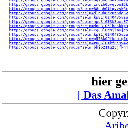
http://groups.google.com/groups?selm=6g9dh0hn0kds4i
http://groups.google.com/groups?selm=imqih0pvqvon16
http://groups.google.com/groups?selm=88nah0tlqvvsk8
http://groups.google.com/groups?selm=dlp9h0d28t5dq6
http://groups.google.com/groups?selm=kp81j0140435vs
http://groups.google.com/groups?selm=mpu3l0l3k3uet3
http://groups.google.com/groups?selm=dpu3l051heskkj
http://groups.google.com/groups?selm=cgu3l0dmjlmojc
http://groups.google.com/groups?selm=kp81j0140435vs
http://groups.google.com/groups?selm=g576k09lknelq1
http://groups.google.com/groups?selm=ru86l0tkf6j9v4v
http://groups.google.com/groups?selm=bhjp21tq2cjfkn
hier ge
[
Das Ama
Copyr
Arib