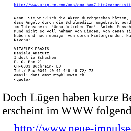
http://www.ariplex.com/ama/ama_ham7.htm#carmenistt
Wenn  Sie wirklich die Akten durchgesehen hätten, 
dass Angelo durch die Schulmedizin umgebracht word
im Totenschein: "Unnatürlicher Tod". Solche Mensch
Mund nicht so voll nehmen von Dingen, von denen si
haben und noch weniger von deren Hintergründen. Na
Niveau! 

VITAFLEX-PRAXIS

Daniela Amstutz

Industrie Schachen

P. O. Box 21

CH-6033 Buchrain/ LU

Tel./ Fax 0041-(0)41-448 48 72/ 73

email: dani.amstutz@bluewin.ch

<quote>

--------------------------------------------------
Doch Lügen haben kurze Be
erscheint im WWW folgend
http://www.neue-impulse-