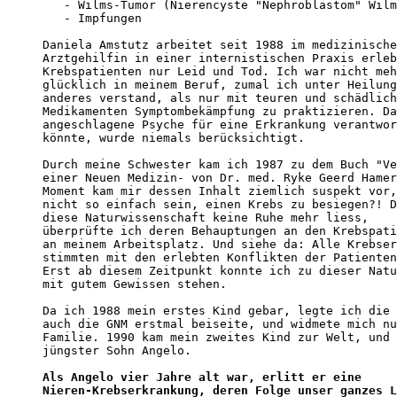
   - Wilms-Tumor (Nierencyste "Nephroblastom" Wilm
   - Impfungen

Daniela Amstutz arbeitet seit 1988 im medizinische
Arztgehilfin in einer internistischen Praxis erleb
Krebspatienten nur Leid und Tod. Ich war nicht meh
glücklich in meinem Beruf, zumal ich unter Heilung
anderes verstand, als nur mit teuren und schädlich
Medikamenten Symptombekämpfung zu praktizieren. Da
angeschlagene Psyche für eine Erkrankung verantwor
könnte, wurde niemals berücksichtigt.

Durch meine Schwester kam ich 1987 zu dem Buch "Ve
einer Neuen Medizin- von Dr. med. Ryke Geerd Hamer
Moment kam mir dessen Inhalt ziemlich suspekt vor,
nicht so einfach sein, einen Krebs zu besiegen?! D
diese Naturwissenschaft keine Ruhe mehr liess, 

überprüfte ich deren Behauptungen an den Krebspati
an meinem Arbeitsplatz. Und siehe da: Alle Krebser
stimmten mit den erlebten Konflikten der Patienten
Erst ab diesem Zeitpunkt konnte ich zu dieser Natu
mit gutem Gewissen stehen.

Da ich 1988 mein erstes Kind gebar, legte ich die 
auch die GNM erstmal beiseite, und widmete mich nu
Familie. 1990 kam mein zweites Kind zur Welt, und 
jüngster Sohn Angelo.

Als Angelo vier Jahre alt war, erlitt er eine 

Nieren-Krebserkrankung, deren Folge unser ganzes L