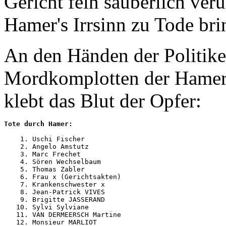
Gericht fein säuberlich ver
Hamer's Irrsinn zu Tode brin
An den Händen der Politiker,
Mordkomplotten der Hamer-
klebt das Blut der Opfer:
Tote durch Hamer:
    1. Uschi Fischer 

    2. Angelo Amstutz

    3. Marc Frechet

    4. Sören Wechselbaum

    5. Thomas Zabler

    6. Frau x (Gerichtsakten)

    7. Krankenschwester x

    8. Jean-Patrick VIVES

    9. Brigitte JASSERAND

   10. Sylvi Sylviane

   11. VAN DERMEERSCH Martine

   12. Monsieur MARLIOT
