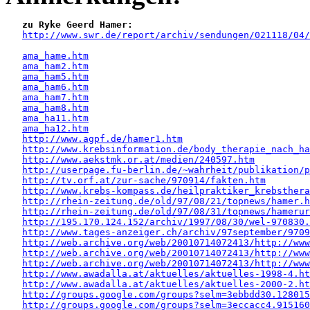
zu Ryke Geerd Hamer:
http://www.swr.de/report/archiv/sendungen/021118/04/
ama_hame.htm
ama_ham2.htm
ama_ham5.htm
ama_ham6.htm
ama_ham7.htm
ama_ham8.htm
ama_ha11.htm
ama_ha12.htm
http://www.agpf.de/hamer1.htm
http://www.krebsinformation.de/body_therapie_nach_ha
http://www.aekstmk.or.at/medien/240597.htm
http://userpage.fu-berlin.de/~wahrheit/publikation/p
http://tv.orf.at/zur-sache/970914/fakten.htm
http://www.krebs-kompass.de/heilpraktiker_krebsthera
http://rhein-zeitung.de/old/97/08/21/topnews/hamer.h
http://rhein-zeitung.de/old/97/08/31/topnews/hamerur
http://195.170.124.152/archiv/1997/08/30/wel-970830.
http://www.tages-anzeiger.ch/archiv/97september/9709
http://web.archive.org/web/20010714072413/http://www
http://web.archive.org/web/20010714072413/http://www
http://web.archive.org/web/20010714072413/http://www
http://www.awadalla.at/aktuelles/aktuelles-1998-4.ht
http://www.awadalla.at/aktuelles/aktuelles-2000-2.ht
http://groups.google.com/groups?selm=3ebbdd30.128015
http://groups.google.com/groups?selm=3eccacc4.915160