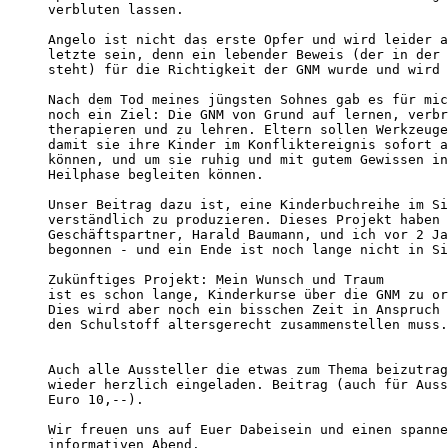
verbluten lassen.

Angelo ist nicht das erste Opfer und wird leider a
letzte sein, denn ein lebender Beweis (der in der 
steht) für die Richtigkeit der GNM wurde und wird 
Nach dem Tod meines jüngsten Sohnes gab es für mic
noch ein Ziel: Die GNM von Grund auf lernen, verbr
therapieren und zu lehren. Eltern sollen Werkzeuge
damit sie ihre Kinder im Konfliktereignis sofort a
können, und um sie ruhig und mit gutem Gewissen in
Heilphase begleiten können.

Unser Beitrag dazu ist, eine Kinderbuchreihe im Si
verständlich zu produzieren. Dieses Projekt haben 
Geschäftspartner, Harald Baumann, und ich vor 2 Ja
begonnen - und ein Ende ist noch lange nicht in Si
Zukünftiges Projekt: Mein Wunsch und Traum 

ist es schon lange, Kinderkurse über die GNM zu or
Dies wird aber noch ein bisschen Zeit in Anspruch 
den Schulstoff altersgerecht zusammenstellen muss.

Auch alle Aussteller die etwas zum Thema beizutrag
wieder herzlich eingeladen. Beitrag (auch für Auss
Euro 10,--).

Wir freuen uns auf Euer Dabeisein und einen spanne
informativen Abend.
