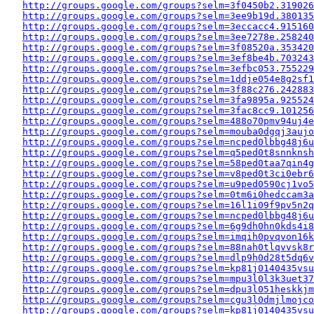
http://groups.google.com/groups?selm=3f0450b2.319026
http://groups.google.com/groups?selm=3ee9b19d.380135
http://groups.google.com/groups?selm=3eccacc4.915160
http://groups.google.com/groups?selm=3ee7278e.258240
http://groups.google.com/groups?selm=3f08520a.353420
http://groups.google.com/groups?selm=3ef8be4b.703243
http://groups.google.com/groups?selm=3efbc053.755229
http://groups.google.com/groups?selm=1ddje054e8g2sf
http://groups.google.com/groups?selm=3f88c276.242883
http://groups.google.com/groups?selm=3fa9895a.925524
http://groups.google.com/groups?selm=3fac8cc9.10125
http://groups.google.com/groups?selm=488o70pmv94uj4
http://groups.google.com/groups?selm=mouba0dgqj3auj
http://groups.google.com/groups?selm=ncped0lbbg48j6
http://groups.google.com/groups?selm=q5ped0t8snnkns
http://groups.google.com/groups?selm=58ped0taa7qin4
http://groups.google.com/groups?selm=v8ped0t3ci0ebr
http://groups.google.com/groups?selm=u9ped0590cj1vo
http://groups.google.com/groups?selm=0tm6i0hedccam3
http://groups.google.com/groups?selm=16l1i09f9pv5n2
http://groups.google.com/groups?selm=ncped0lbbg48j6
http://groups.google.com/groups?selm=6g9dh0hn0kds4i
http://groups.google.com/groups?selm=imqih0pvqvon16
http://groups.google.com/groups?selm=88nah0tlqvvsk8
http://groups.google.com/groups?selm=dlp9h0d28t5dq6
http://groups.google.com/groups?selm=kp81j0140435vs
http://groups.google.com/groups?selm=mpu3l0l3k3uet3
http://groups.google.com/groups?selm=dpu3l051heskkj
http://groups.google.com/groups?selm=cgu3l0dmjlmojc
http://groups.google.com/groups?selm=kp81j0140435vs