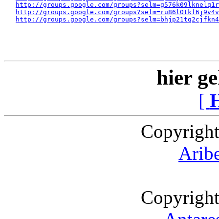
http://groups.google.com/groups?selm=g576k09lknelq1
http://groups.google.com/groups?selm=ru86l0tkf6j9v4v
http://groups.google.com/groups?selm=bhjp21tq2cjfkn
hier ge
[
Copyright
Arib
Copyright