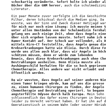
schockartig veränderte. Sofort holte ich wieder al
Bücher über die GNM hervor
, auch die schulmedizini
Literatur.

Ein paar Monate zuvor verfolgte ich die Geschichte
Pilhar, deren Schicksal durch die Medien ging. Da 
wusste, was der Sinn und Zweck dieser Hetzjagd war
für mich nur noch eine Lösung: Ich musste meinen S
unter allen Umständen von der Schulmedizin fernhal
gelang uns auch einige Zeit, ohne dass Angelo eine
über sich ergehen lassen musste. Sofort nahm ich m
Hamer Kontakt auf. Der Schock war vollendet, als D
mittels Hirn-CT feststellte, dass Angelo genau die
Krebserkrankungen hatte wie Olivia. Durch diese Fe
wurde uns allen auch klar, dass wir Angelo im höch
schützen müssen, denn er würde zum lebenden 

Beweis, dass diese Krebserkrankungen auch ohne Che
Bestrahlungen ausheilen. Denn Olivia musste als 

Aushängeschild herhalten für die so hoch gepriesen
Chemotherapie. Alles andere war nicht erlaubt und 
öffentlich werden.

Da wir wussten, dass Angelo auf seiner anderen Nie
einen Tumor kriegen würde, kam auf uns die grosse 
zu, einen humanen Chirurgen zu finden, der Angelo 
Chemotherapie und Bestrahlung operiert. So begann 
angsterfüllte Odysee durch halb Europa.
 Mein Sohn 
schlussendlich das Opfer eines Chirurgen in Deutsc
leider zu Unrecht vertraut haben. Er hat ihn auf d
Operationstisch in seinem Wahn (oder seiner Hörigk