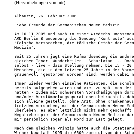
(Hervorhebungen von mir)
--------------------------------------------------
Alhaurin, 26. Februar 2006

Liebe Freunde der Germanischen Neuen Medizin

Am 10.11.2005 und auch in einer Wiederholungssendu
ARD Berlin Brandenburg die Sendung "Kontraste" aus
"Falsche Versprechen, die tödliche Gefahr der Germ
Medizin".

Seit 25 Jahren jagt eine Rufmordsendung die andere
gleichen Tenor. Wunderheiler - Scharlatan ... Doch
selbst - live - dazu Stellung nehmen. Die 15 - 20 
Menschen, die in den letzten 25 Jahre in der Vorme
grauenvoll 'gestorben worden' sind, werden dabei n
Immer wieder werden einzelne Patienten, die schulm
bereits aufgegeben waren und viel zu spät von der 
hatten - zudem mit schwersten Vorschädigungen durc
und/oder Verstümmelungsoperationen betrachtet, dab
sich alleine gestellt, ohne Arzt, ohne Krankenhaus
trotzdem versuchen, mit der Germanischen Neuen Med
überleben, es aber letztlich nicht mehr geschafft 
Negativbeispiel der Germanischen Neuen Medizin dar
mir persönlich sogar als Mord zur Last gelegt.

Nach dem gleichen Prinzip hatte auch die Staatsanw
Wiener Neustadt 1995 die 6500 zumeist von der Schu