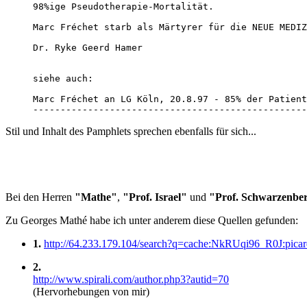
98%ige Pseudotherapie-Mortalität.

Marc Fréchet starb als Märtyrer für die NEUE MEDIZ
Dr. Ryke Geerd Hamer

siehe auch:

Marc Fréchet an LG Köln, 20.8.97 - 85% der Patient
--------------------------------------------------
Stil und Inhalt des Pamphlets sprechen ebenfalls für sich...
Bei den Herren
"Mathe"
,
"Prof. Israel"
und
"Prof. Schwarzenbe
Zu Georges Mathé habe ich unter anderem diese Quellen gefunden:
1.
http://64.233.179.104/search?q=cache:NkRUqi96_R0J:p
2.
http://www.spirali.com/author.php3?autid=70
(Hervorhebungen von mir)