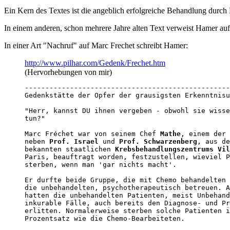
Ein Kern des Textes ist die angeblich erfolgreiche Behandlung durch
In einem anderen, schon mehrere Jahre alten Text verweist Hamer auf
In einer Art "Nachruf" auf Marc Frechet schreibt Hamer:
http://www.pilhar.com/Gedenk/Frechet.htm
(Hervorhebungen von mir)
--------------------------------------------------
Gedenkstätte der Opfer der grausigsten Erkenntnisu
"Herr, kannst DU ihnen vergeben - obwohl sie wisse
tun?"

Marc Fréchet war von seinem Chef 
Mathe
, einem der 
neben 
Prof. Israel
 und 
Prof. Schwarzenberg
, aus de
bekannten staatlichen 
Krebsbehandlungszentrums Vil
Paris, beauftragt worden, festzustellen, wieviel P
sterben, wenn man 'gar nichts macht'.

Er durfte beide Gruppe, die mit Chemo behandelten 
die unbehandelten, psychotherapeutisch betreuen. A
hatten die unbehandelten Patienten, meist Unbehand
inkurable Fälle, auch bereits den Diagnose- und Pr
erlitten. Normalerweise sterben solche Patienten i
Prozentsatz wie die Chemo-Bearbeiteten.
