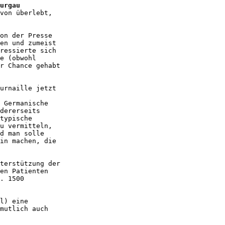
urgau
von überlebt, 

on der Presse 

en und zumeist 

ressierte sich 

e (obwohl 

r Chance gehabt 

urnaille jetzt 

 Germanische 

dererseits 

typische 

u vermitteln, 

d man solle 

in machen, die 

terstützung der 

en Patienten 

. 1500 

l) eine 

mutlich auch 
