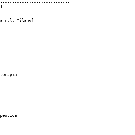
-----------------------------

]

a r.l. Milano]

terapia: 

peutica
