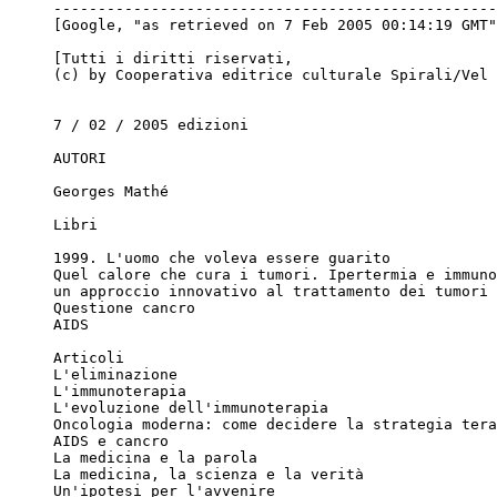
--------------------------------------------------
[Google, "as retrieved on 7 Feb 2005 00:14:19 GMT"
[Tutti i diritti riservati, 

(c) by Cooperativa editrice culturale Spirali/Vel 
7 / 02 / 2005 edizioni

AUTORI

Georges Mathé

Libri

1999. L'uomo che voleva essere guarito

Quel calore che cura i tumori. Ipertermia e immuno
un approccio innovativo al trattamento dei tumori 

Questione cancro

AIDS

Articoli

L'eliminazione

L'immunoterapia

L'evoluzione dell'immunoterapia

Oncologia moderna: come decidere la strategia tera
AIDS e cancro

La medicina e la parola

La medicina, la scienza e la verità

Un'ipotesi per l'avvenire
