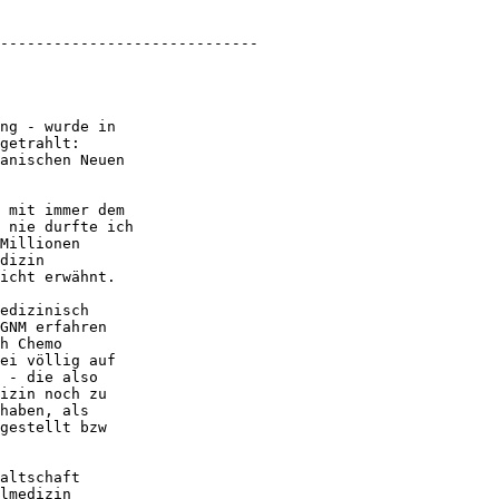
-----------------------------

ng - wurde in 

getrahlt: 

anischen Neuen 

 mit immer dem 

 nie durfte ich 

Millionen 

dizin 

icht erwähnt.

edizinisch 

GNM erfahren 

h Chemo 

ei völlig auf 

 - die also 

izin noch zu 

haben, als 

gestellt bzw 

altschaft 

lmedizin 
