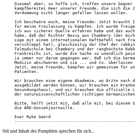
Diesmal aber, so hoffe ich, treffen unsere Gegner 
kampfbereites Heer unserer Freunde, die sich die 2
Verdummung nicht länger gefallen lassen wollen. 

Ich beschwöre euch, meine Freunde: Jetzt braucht I
für meine Freilassung zu kämpfen. Ich wurde freige
ich aus sicherer Quelle erfahren habe und das auch
habe, daß der Richter Bessy aus Chambery (der mich
Lüge mit einem internationalen Haftbefehl nach Fra
verschleppt hat), gleichzeitig der Chef der rabbin
Talmudschule bei Chambery und der ranghöchste Rabb
Frankreichs ist, wurde die Sache so unendlich pein
ja immer nur darum gegangen war, daß ich die Germa
Medizin abschwören und sie ... und Co. überlassen 
Jetzt, meine Freunde, kämpfen wir gemeinsam für un
Patienten. 

Wir brauchen eine eigene Akademie, wo Ärzte nach d
ausgebildet werden können, wir brauchen ein Kranke
Gesundungshaus), und wir brauchen die offizielle L
der naturwissenschaftlichen richtigen Germanischen
Bitte, helft jetzt mit, daß alle mit, bei diesem S
die ARD-Gossenjournaille.

Euer Ryke Geerd

--------------------------------------------------
Stil und Inhalt des Pamphlets sprechen für sich...