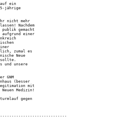
auf ein 

5-jährige 

hr nicht mehr 

lassen! Nachdem 

 publik gemacht 

 aufgrund einer 

nkreich 

ischen 

iner 

lich, zumal es 

nische Neue 

sollte.

s und unsere 

er GNM 

nhaus (besser 

egitimation mit 

 Neuen Medizin!

turmlauf gegen 

-----------------------------