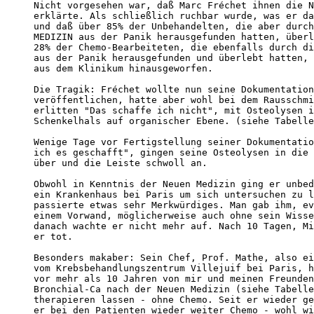
Nicht vorgesehen war, daß Marc Fréchet ihnen die N
erklärte. Als schließlich ruchbar wurde, was er da
und daß über 85% der Unbehandelten, die aber durch
MEDIZIN aus der Panik herausgefunden hatten, überl
28% der Chemo-Bearbeiteten, die ebenfalls durch di
aus der Panik herausgefunden und überlebt hatten, 
aus dem Klinikum hinausgeworfen.

Die Tragik: Fréchet wollte nun seine Dokumentation
veröffentlichen, hatte aber wohl bei dem Rausschmi
erlitten "Das schaffe ich nicht", mit Osteolysen i
Schenkelhals auf organischer Ebene. (siehe Tabelle
Wenige Tage vor Fertigstellung seiner Dokumentatio
ich es geschafft", gingen seine Osteolysen in die 
über und die Leiste schwoll an.

Obwohl in Kenntnis der Neuen Medizin ging er unbed
ein Krankenhaus bei Paris um sich untersuchen zu l
passierte etwas sehr Merkwürdiges. Man gab ihm, ev
einem Vorwand, möglicherweise auch ohne sein Wisse
danach wachte er nicht mehr auf. Nach 10 Tagen, Mi
er tot.

Besonders makaber: Sein Chef, Prof. Mathe, also ei
vom Krebsbehandlungszentrum Villejuif bei Paris, h
vor mehr als 10 Jahren von mir und meinen Freunden
Bronchial-Ca nach der Neuen Medizin (siehe Tabelle
therapieren lassen - ohne Chemo. Seit er wieder ge
er bei den Patienten wieder weiter Chemo - wohl wi