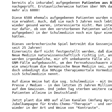
bereits als inkurabel aufgegebenen 
Patienten aus B
nachgeprüft. Erstaunlicherweise hatten über 90% da
mehr als 6000!

Diese 6500 ehemals aufgegebenen Patienten wurden v
nie erwähnt. Auch, daß sie nach 5 Jahren noch lebt
wieder gesund waren, interessierte nicht. Man inte
nur dafür, ob von den verstorbenen Patienten welch
aufgegeben) in der Schulmedizin noch ein Spur eine
hätten.

Dieses verbrecherische Spiel betreibt die Gossenjo
seit 25 Jahren!

Einerseits darf nicht festgestellt werden, daß die
Neue Medizin naturwissenschaftlich richtig ist, an
werden irgendwelche, mir oft unbekannte Fälle als 
GNM-Fälle aufgebauscht, um den Fernsehzuschauern z
wie unwirksam die Germanische Neue Medizin sei, un
doch unbedingt die 98%ige therapiemortale Vormediz
sich Schulmedizin nennt.

Auf diese Weise hat die sog. Schulmedizin - mit Un
Presse / Medien - in den letzten 25 Jahren Million
auf dem Gewissen. Und jeden Tag sterben weitere ca
Patienten alleine in Deutschland!

Jetzt plant die ARD auf allen Kanälen (Anfang Apri
Jubelkampagne für Krebs-Chemo-"Therapie" - und ver
wieder in der Art und Weise von "Kontraste".
