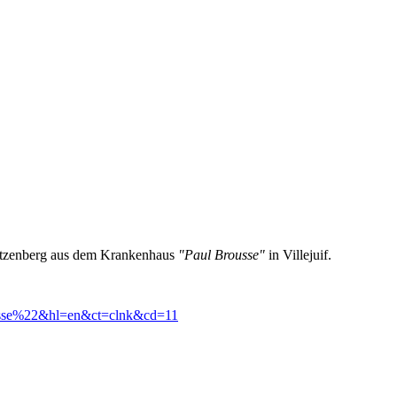
artzenberg aus dem Krankenhaus
"Paul Brousse"
in Villejuif.
ousse%22&hl=en&ct=clnk&cd=11