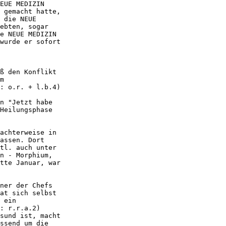
EUE MEDIZIN 

 gemacht hatte, 

 die NEUE 

ebten, sogar 

e NEUE MEDIZIN 

wurde er sofort 

 

ß den Konflikt 

m 

: o.r. + l.b.4)

n "Jetzt habe 

Heilungsphase 

achterweise in 

assen. Dort 

tl. auch unter 

n - Morphium, 

tte Januar, war 

ner der Chefs 

at sich selbst 

 ein 

: r.r.a.2) 

sund ist, macht 

ssend um die 
