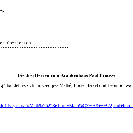
IN.

en überlebten

-----------------------------
Die drei Herren vom Krankenhaus Paul Brousse
rg"
handelt es sich um Georges Mathé, Lucien Israël und Léon Schw
icardp1.ivry.cnrs.fr/Math%25258e.html+Math%C3%A9++%22paul+br