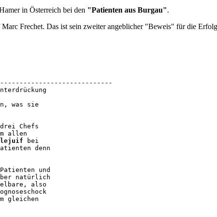
 Hamer in Österreich bei den
"Patienten aus Burgau"
.
 Marc Frechet. Das ist sein zweiter angeblicher "Beweis" für die Erfo
-----------------------------

nterdrückung

n, was sie 

drei Chefs 

m allen 

lejuif
 bei 

atienten denn 

Patienten und 

ber natürlich 

elbare, also 

ognoseschock 

m gleichen 
