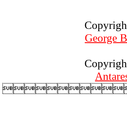
Copyrigh
George B
Copyrigh
Antare
