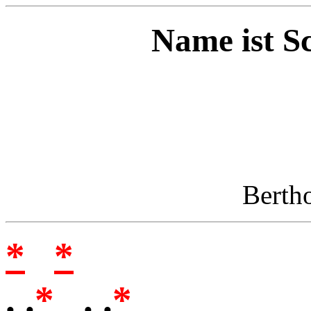
Name ist S
Berth
*
*
. .
*
. .
*