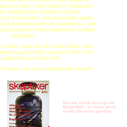
n auf der Links-Seite. Hier findet ihr
einung nach interessanten Seiten aus
des Skeptischen Denkens und der
freue mich immer über Nachricht, wenn
 Link gefunden oder anzubieten hat. Wie
 Seite natürlich kontinuierlich im Aufbau
begriffen.
 selber, dass ich für keine dieser Sites
rwerbung betreibe und mit keiner von
 irgendwie assoziiert bin.
d klicken und sich überraschen lassen!
Hier war einmal das Logo der
MorgenWelt
- sic transit gloria
mundi (altissimus gemitus).