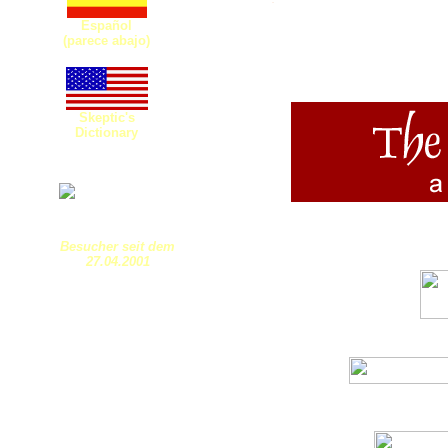
Español
(parece abajo)
Skeptic's
Dictionary
Besucher seit dem
27.04.2001