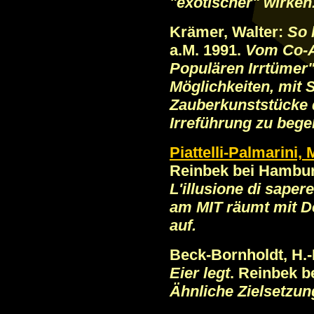
"exotischer" wirken
Krämer, Walter:
So l
a.M. 1991.
Vom Co-A
Populären Irrtümer"
Möglichkeiten, mit S
Zauberkunststücke 
Irreführung zu bege
Piattelli-Palmarini,
Reinbek bei Hamburg
L'illusione di sapere
am MIT räumt mit 
auf.
Beck-Bornholdt, H.-
Eier legt
. Reinbek 
Ähnliche Zielsetzung