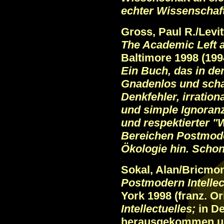
echter Wissenschaft
Gross, Paul R./Levi
The Academic Left a
Baltimore 1998 (199
Ein Buch, das in de
Gnadenlos und schar
Denkfehler, irration
und simple Ignoranz
und respektierter "
Bereichen Postmod
Ökologie hin. Schon 
Sokal, Alan/Bricmon
Postmodern Intellec
York 1998
(franz. Or
Intellectuelles;
in De
herausgekommen un