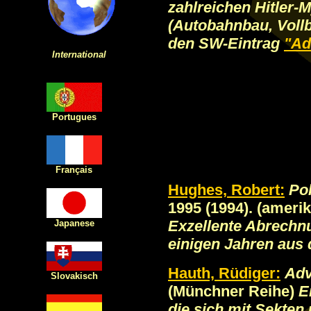
zahlreichen Hitler-
(Autobahnbau, Vollb
den SW-Eintrag
"Ad
International
Portugues
Français
Hughes, Robert:
Pol
1995 (1994). (amerik
Exzellente Abrechnu
Japanese
einigen Jahren aus
Hauth, Rüdiger:
Adv
Slovakisch
(Münchner Reihe)
E
die sich mit Sekten 