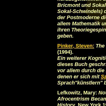
Bricmont und Sokal
Sokal-Schwindels) d
der Postmoderne di
allem Mathematik u
ihren Theoriegespin
geben.
Pinker, Steven:
The 
(1994).
Ein weiterer Kognit
dieses Buch geschri
vor allem durch die 
denen er sich mit
S
Sprach"künstlern" b
Lefkowitz, Mary:
Not
Afrocentrism Becam
History
. New York 1