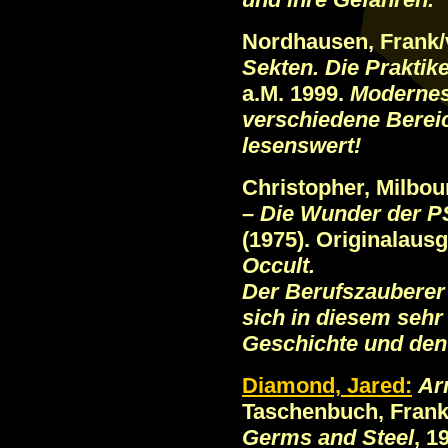
Nordhausen, Frank/v
Sekten. Die Praktik
a.M. 1999.
Modernes
verschiedene Berei
lesenswert!
Christopher, Milbo
– Die Wunder der P
(1975). Originalaus
Occult.
Der Berufszauberer
sich in diesem seh
Geschichte und den
Diamond, Jared:
Ar
Taschenbuch, Frankf
Germs and Steel
, 1