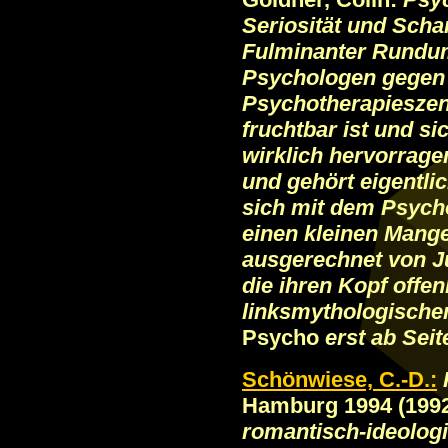
Seriosität und Scha
Fulminanter Rundu
Psychologen gegen a
Psychotherapieszen
fruchtbar ist und si
wirklich hervorrage
und gehört eigentlic
sich mit dem Psycho
einen kleinen Mang
ausgerechnet von Ju
die ihren Kopf offen
linksmythologische
Psycho
erst ab Seit
Schönwiese, C.-D.:
Hamburg 1994 (199
romantisch-ideolog