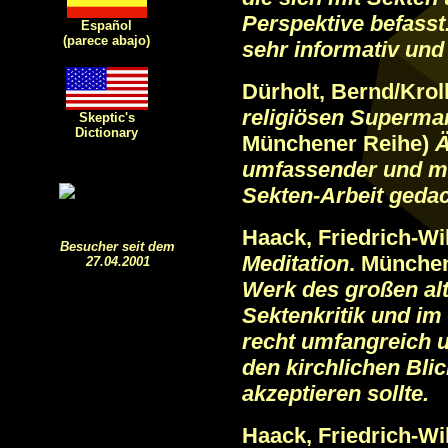
Perspektive befass
Español
(parece abajo)
sehr informativ und 
Dürholt, Bernd/Kroll
religiösen Superma
Skeptic's
Dictionary
Münchener Reihe)
Ä
umfassender und meh
Sekten-Arbeit gedac
Haack, Friedrich-W
Besucher seit dem
Meditation
. Münche
27.04.2001
Werk des großen al
Sektenkritik und i
recht umfangreich 
den kirchlichen Bli
akzeptieren sollte.
Haack, Friedrich-W