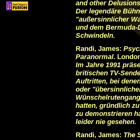
and other Delusion
Der legendäre Bühn
"außersinnlicher 
und dem Bermuda-Dr
Schwindeln.
Randi, James:
Psych
Paranormal
. Londo
Im Jahre 1991 präse
britischen TV-Sende
Auftritten, bei den
oder "übersinnliche
Wünschelrutengang
hatten, gründlich z
zu demonstrieren h
leider nie gesehen.
Randi, James:
The 