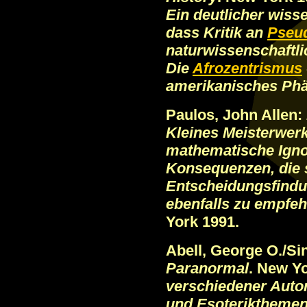
Ein deutlicher wisse
dass Kritik an
Pseu
naturwissenschaftl
Die
Afrozentrismus
amerikanisches Ph
Paulos, John Allen:
Kleines Meisterwerk
mathematische Igno
Konsequenzen, die s
Entscheidungsfindu
ebenfalls zu empfeh
York 1991.
Abell, George O./Si
Paranormal
. New Y
verschiedener Autor
und Esoterikthemen 