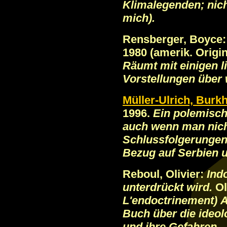
Klimalegenden; nich
mich).
Rensberger, Boyce
1980
(amerik. Origin
Räumt mit einigen 
Vorstellungen über w
Müller-Ulrich, Burk
1996.
Ein polemisc
auch wenn man nicht
Schlussfolgerungen 
Bezug auf Serbien 
Reboul, Olivier:
Ind
unterdrückt wird.
Ol
L'endoctrinement)
A
Buch über die ideo
und ihre Gefahren.