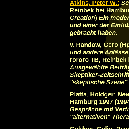
Atkins, Peter W.:
.
Sc
Reinbek bei Hamburg
Creation
)
Ein moder
und einer der Einfl
gebracht haben.
v. Randow, Gero (Hg
und andere Anlässe
rororo TB, Reinbek 
Ausgewählte Beiträ
Skeptiker-Zeitschrift
"skeptische Szene".
Platta, Holdger:
New
Hamburg 1997 (199
Gespräche mit Vertr
"alternativen" Ther
Goldner, Colin:
Psy