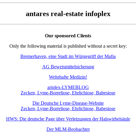
antares real-estate infoplex
Our sponsored Clients
Only the following material is published without a secret key:
Bremerhaven, eine Stadt im Würgegriff der Mafia
AG Beweismittelsicherung
Wehrhafte Medizin!
ariplex-LYMEBLOG
Zecken, Lyme-Borreliose, Ehrlichiose, Babesiose
Die Deutsche Lyme-Disease-Website
Zecken, Lyme-Borreliose, Ehrlichiose, Babesiose
HWS: Die deutsche Page über Verletzungen der Halswirbelsäule
Der MLM-Beobachter