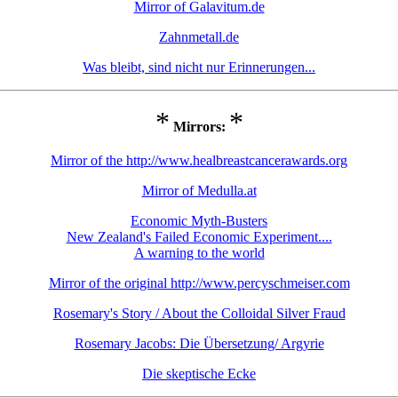
Mirror of Galavitum.de
Zahnmetall.de
Was bleibt, sind nicht nur Erinnerungen...
*
*
Mirrors:
Mirror of the http://www.healbreastcancerawards.org
Mirror of Medulla.at
Economic Myth-Busters
New Zealand's Failed Economic Experiment....
A warning to the world
Mirror of the original http://www.percyschmeiser.com
Rosemary's Story / About the Colloidal Silver Fraud
Rosemary Jacobs: Die Übersetzung/ Argyrie
Die skeptische Ecke