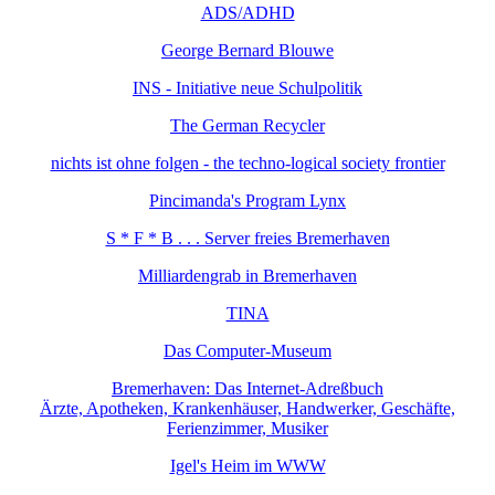
ADS/ADHD
George Bernard Blouwe
INS - Initiative neue Schulpolitik
The German Recycler
nichts ist ohne folgen - the techno-logical society frontier
Pincimanda's Program Lynx
S * F * B . . . Server freies Bremerhaven
Milliardengrab in Bremerhaven
TINA
Das Computer-Museum
Bremerhaven: Das Internet-Adreßbuch
Ärzte, Apotheken, Krankenhäuser, Handwerker, Geschäfte,
Ferienzimmer, Musiker
Igel's Heim im WWW