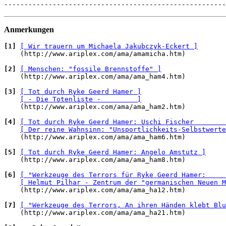
-------------------------------------------------------
Anmerkungen
[1]
[ Wir trauern um Michaela Jakubczyk-Eckert ]
    (http://www.ariplex.com/ama/amamicha.htm)

[2]
[ Menschen: "fossile Brennstoffe" ]
    (http://www.ariplex.com/ama/ama_ham4.htm)

[3]
[ Tot durch Ryke Geerd Hamer ]
[ - Die Totenliste -         ]
    (http://www.ariplex.com/ama/ama_ham2.htm)

[4]
[ Tot durch Ryke Geerd Hamer: Uschi Fischer        
[ Der reine Wahnsinn: "Unsportlichkeits-Selbstwerte
    (http://www.ariplex.com/ama/ama_ham6.htm)

[5]
[ Tot durch Ryke Geerd Hamer: Angelo Amstutz ]
    (http://www.ariplex.com/ama/ama_ham8.htm)

[6]
[ "Werkzeuge des Terrors für Ryke Geerd Hamer:     
[ Helmut Pilhar - Zentrum der "germanischen Neuen M
    (http://www.ariplex.com/ama/ama_ha12.htm)

[7]
[ "Werkzeuge des Terrors, An ihren Händen klebt Blu
    (http://www.ariplex.com/ama/ama_ha21.htm)
