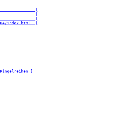
               ]
               ]
               ]
04/index.html  ]
Ringelreihen ]