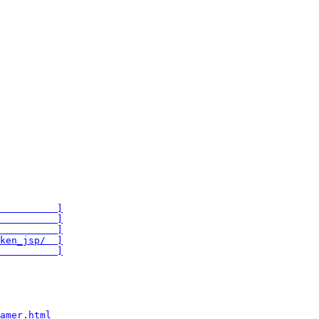
          ]
          ]
          ]
ken_jsp/  ]
          ]
amer.html