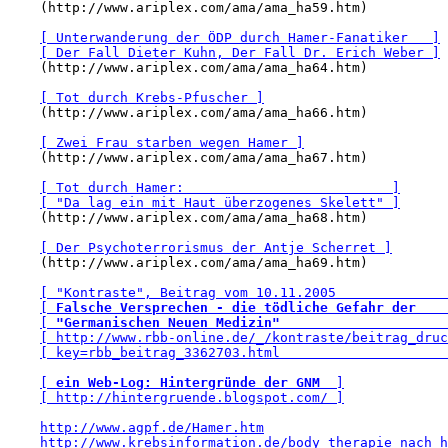
    (http://www.ariplex.com/ama/ama_ha59.htm)

[ Unterwanderung der ÖDP durch Hamer-Fanatiker   ]
[ Der Fall Dieter Kuhn, Der Fall Dr. Erich Weber ]
    (http://www.ariplex.com/ama/ama_ha64.htm)

[ Tot durch Krebs-Pfuscher ]
    (http://www.ariplex.com/ama/ama_ha66.htm)

[ Zwei Frau starben wegen Hamer ]
    (http://www.ariplex.com/ama/ama_ha67.htm)

[ Tot durch Hamer:                          ]
[ "Da lag ein mit Haut überzogenes Skelett" ]
    (http://www.ariplex.com/ama/ama_ha68.htm)

[ Der Psychoterrorismus der Antje Scherret ]
    (http://www.ariplex.com/ama/ama_ha69.htm)

[ "Kontraste", Beitrag vom 10.11.2005              
[ 
Falsche Versprechen - die tödliche Gefahr der
    
[ 
"Germanischen Neuen Medizin"
                     
[ http://www.rbb-online.de/_/kontraste/beitrag_druc
[ key=rbb_beitrag_3362703.html                     
[ 
ein Web-Log: Hintergründe der GNM
  ]
[ http://hintergruende.blogspot.com/ ]
http://www.agpf.de/Hamer.htm
http://www.krebsinformation.de/body_therapie_nach_h