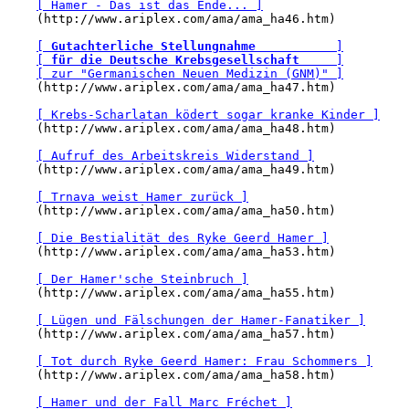
[ Hamer - Das ist das Ende... ]
    (http://www.ariplex.com/ama/ama_ha46.htm)

[ 
Gutachterliche Stellungnahme
           ]
[ 
für die Deutsche Krebsgesellschaft
     ]
[ zur "Germanischen Neuen Medizin (GNM)" ]
    (http://www.ariplex.com/ama/ama_ha47.htm)

[ Krebs-Scharlatan ködert sogar kranke Kinder ]
    (http://www.ariplex.com/ama/ama_ha48.htm)

[ Aufruf des Arbeitskreis Widerstand ]
    (http://www.ariplex.com/ama/ama_ha49.htm)

[ Trnava weist Hamer zurück ]
    (http://www.ariplex.com/ama/ama_ha50.htm)

[ Die Bestialität des Ryke Geerd Hamer ]
    (http://www.ariplex.com/ama/ama_ha53.htm)

[ Der Hamer'sche Steinbruch ]
    (http://www.ariplex.com/ama/ama_ha55.htm)

[ Lügen und Fälschungen der Hamer-Fanatiker ]
    (http://www.ariplex.com/ama/ama_ha57.htm)

[ Tot durch Ryke Geerd Hamer: Frau Schommers ]
    (http://www.ariplex.com/ama/ama_ha58.htm)

[ Hamer und der Fall Marc Fréchet ]