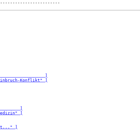
------------------------
                  ]
inbruch-Konflikt" ]
        ]
edizin" ]
t..." ]