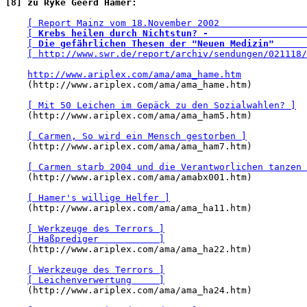
[8] zu Ryke Geerd Hamer:
[ Report Mainz vom 18.November 2002                
[ 
Krebs heilen durch Nichtstun? -
                  
[ 
Die gefährlichen Thesen der "Neuen Medizin"
      
[ http://www.swr.de/report/archiv/sendungen/021118/
http://www.ariplex.com/ama/ama_hame.htm
    (http://www.ariplex.com/ama/ama_hame.htm)

[ Mit 50 Leichen im Gepäck zu den Sozialwahlen? ]
    (http://www.ariplex.com/ama/ama_ham5.htm)

[ Carmen, So wird ein Mensch gestorben ]
    (http://www.ariplex.com/ama/ama_ham7.htm)

[ Carmen starb 2004 und die Verantworlichen tanzen 
    (http://www.ariplex.com/ama/amabx001.htm)

[ Hamer's willige Helfer ]
    (http://www.ariplex.com/ama/ama_ha11.htm)

[ Werkzeuge des Terrors ]
[ Haßprediger           ]
    (http://www.ariplex.com/ama/ama_ha22.htm)

[ Werkzeuge des Terrors ]
[ Leichenverwertung     ]
    (http://www.ariplex.com/ama/ama_ha24.htm)
