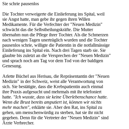
Sie schrie pausenlos
Die Tochter verweigerte die Einlieferung ins Spital, weil
sie Angst hatte, man gebe ihr gegen ihren Willen
Medikamente. Für die Verfechter der "Neuen Medizin"
schwächt das die Selbstheilungskräfte. Die Mutter
übernahm nun die Pflege ihrer Tochter. Als die Schmerzen
nach wenigen Tagen unerträglich wurden und die Tochter
pausenlos schrie, willigte die Patientin in die notfallmässige
Einlieferung ins Spital ein. Nach drei Tagen starb sie. Sie
glaubte bis zuletzt an die Versprechen der "Neuen Medizin"
und sprach noch am Tag vor dem Tod von der baldigen
Genesung.
Arlette Büchel aus Herisau, die Repräsentantin der "Neuen
Medizin" in der Schweiz, weist alle Verantwortung von
sich. Sie bestätigte, dass die Krebspatientin auch einmal
ihre Praxis aufgesucht und mehrmals mit ihr telefoniert
hatte.
"Ich wusste, dass sie keine Überlebenschance hatte.
Wenn die Brust bereits amputiert ist, können wir nichts
mehr machen"
, erklärte sie. Aber den Rat, ins Spital zu
gehen, um menschenwürdig zu sterben, hat sie ihr nicht
gegeben. Denn für die Vertreter der "Neuen Medizin" sind
Ärzte Verbrecher.