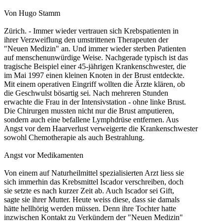
Von Hugo Stamm
Zürich. - Immer wieder vertrauen sich Krebspatienten in
ihrer Verzweiflung den umstrittenen Therapeuten der
"Neuen Medizin" an. Und immer wieder sterben Patienten
auf menschenunwürdige Weise. Nachgerade typisch ist das
tragische Beispiel einer 45-jährigen Krankenschwester, die
im Mai 1997 einen kleinen Knoten in der Brust entdeckte.
Mit einem operativen Eingriff wollten die Ärzte klären, ob
die Geschwulst bösartig sei. Nach mehreren Stunden
erwachte die Frau in der Intensivstation - ohne linke Brust.
Die Chirurgen mussten nicht nur die Brust amputieren,
sondern auch eine befallene Lymphdrüse entfernen. Aus
Angst vor dem Haarverlust verweigerte die Krankenschwester
sowohl Chemotherapie als auch Bestrahlung.
Angst vor Medikamenten
Von einem auf Naturheilmittel spezialisierten Arzt liess sie
sich immerhin das Krebsmittel Iscador verschreiben, doch
sie setzte es nach kurzer Zeit ab. Auch Iscador sei Gift,
sagte sie ihrer Mutter. Heute weiss diese, dass sie damals
hätte hellhörig werden müssen. Denn ihre Tochter hatte
inzwischen Kontakt zu Verkündern der "Neuen Medizin"