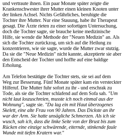
und vertraute ihnen. Ein paar Monate später zeigte die
Krankenschwester ihrer Mutter einen kleinen Knoten unter
der linken Achsel. Nichts Gefährliches, beruhigte die
Tochter ihre Mutter. Nur eine Stauung, habe ihr Therapeut
gesagt. Die Ärzte rieten zu einer sofortigen Untersuchung,
doch die Tochter sagte, sie brauche keine medizinische
Hilfe, sie wende die Methode der "Neuen Medizin" an. Als
sich die Tochter zurückzog, um sich auf die Heilung zu
konzentrieren, wie sie sagte, wurde die Mutter zwar stutzig.
Da sie die "Neue Medizin" nicht kannte, akzeptierte sie aber
den Entscheid der Tochter und hoffte auf eine baldige
Erholung.
Am Telefon bestätigte die Tochter stets, sie sei auf dem
Weg zur Besserung. Fünf Monate später kam ein versteckter
Hilferuf. Die Mutter fuhr sofort zu ihr - und erschrak zu
Tode, als sie die Tochter schlafend auf dem Sofa sah.
"Um
nicht laut loszuschreien, musste ich noch einmal aus der
Wohnung"
, sagte sie.
"Da lag ein mit Haut überzogenes
Skelett, eine alte Frau von 90 Jahren. Das Dickste an ihr
war der Arm. Sie hatte unsägliche Schmerzen. Als ich sie
wusch, sah ich, dass die linke Seite von der Brust bis zum
Rücken eine einzige schwärende, eiternde, stinkende faule
Wunde mit tiefen Kratern war."