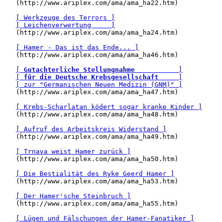
   (http://www.ariplex.com/ama/ama_ha22.htm)

[ Werkzeuge des Terrors ]
[ Leichenverwertung     ]
   (http://www.ariplex.com/ama/ama_ha24.htm)

[ Hamer - Das ist das Ende... ]
   (http://www.ariplex.com/ama/ama_ha46.htm)

[ 
Gutachterliche Stellungnahme
           ]
[ 
für die Deutsche Krebsgesellschaft
     ]
[ zur "Germanischen Neuen Medizin (GNM)" ]
   (http://www.ariplex.com/ama/ama_ha47.htm)

[ Krebs-Scharlatan ködert sogar kranke Kinder ]
   (http://www.ariplex.com/ama/ama_ha48.htm)

[ Aufruf des Arbeitskreis Widerstand ]
   (http://www.ariplex.com/ama/ama_ha49.htm)

[ Trnava weist Hamer zurück ]
   (http://www.ariplex.com/ama/ama_ha50.htm)

[ Die Bestialität des Ryke Geerd Hamer ]
   (http://www.ariplex.com/ama/ama_ha53.htm)

[ Der Hamer'sche Steinbruch ]
   (http://www.ariplex.com/ama/ama_ha55.htm)

[ Lügen und Fälschungen der Hamer-Fanatiker ]