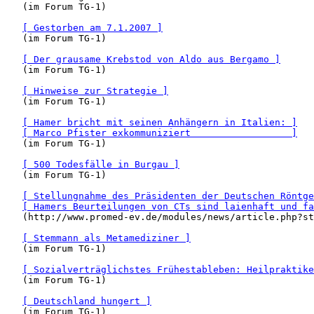
   (im Forum TG-1)

[ Gestorben am 7.1.2007 ]
   (im Forum TG-1)

[ Der grausame Krebstod von Aldo aus Bergamo ]
   (im Forum TG-1)

[ Hinweise zur Strategie ]
   (im Forum TG-1)

[ Hamer bricht mit seinen Anhängern in Italien: ]
[ Marco Pfister exkommuniziert                  ]
   (im Forum TG-1)

[ 500 Todesfälle in Burgau ]
   (im Forum TG-1)

[ Stellungnahme des Präsidenten der Deutschen Röntge
[ Hamers Beurteilungen von CTs sind laienhaft und fa
   (http://www.promed-ev.de/modules/news/article.php?st
[ Stemmann als Metamediziner ]
   (im Forum TG-1)

[ Sozialverträglichstes Frühestableben: Heilpraktike
   (im Forum TG-1)

[ Deutschland hungert ]
   (im Forum TG-1)
