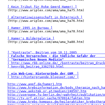
[ Kein Tribut für Ryke Geerd Hamer! ]
   (http://www.ariplex.com/ama/ama_ha75.htm)

[ Alternativwissenschaft in Österreich ]
   (http://www.ariplex.com/ama/ama_ha76.htm)

[ Hamer 1995 in Burgau ]
   (http://www.ariplex.com/ama/ama_ha78.htm)

[ Hamer's Bildergalerie ]
   (http://www.ariplex.com/ama/ama_ha80.htm)

[ "Kontraste", Beitrag vom 10.11.2005               
[ 
Falsche Versprechen - die tödliche Gefahr der
     
[ 
"Germanischen Neuen Medizin"
                      
[ http://www.rbb-online.de/_/kontraste/beitrag_druck
[ key=rbb_beitrag_3362703.html                      
[ 
ein Web-Log: Hintergründe der GNM
  ]
[ http://hintergruende.blogspot.com/ ]
http://www.agpf.de/hamer1.htm
http://www.krebsinformation.de/body_therapie_nach_ha
http://www.aekstmk.or.at/medien/240597.htm
http://userpage.fu-berlin.de/~wahrheit/publikation/p
http://tv.orf.at/zur-sache/970914/fakten.htm
http://www.krebs-kompass.de/heilpraktiker_krebsthera