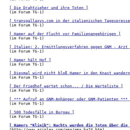
[ Die Drahtzieher und ihre Toten ]
   (im Forum TG-1)

[ transgallaxys.com in der italienischen Tagespresse
   (im Forum TG-1)

[ Hamer auf der Flucht vor Familienangehörigen ]
   (im Forum TG-1)

[ Italien: 2. Ermittlungsverfahren gegen GNM - Arzt 
   (im Forum TG-1)

[ Hamer hält Hof ]
   (im Forum TG-1)

[ Diesmal wird nicht bloß Hamer in den Knast wandern
   (im Forum TG-1)

[ Der Friedhof wartet schon... / Die Warteliste ]
   (im Forum TG-1)

[ *** Aufruf an GNM-Anhänger oder GNM-Patienten *** 
   (im Forum TG-1)

[ 500 Todesfälle in Burgau ]
   (im Forum TG-1)

[ Hamers "Klinik": Nachts wurden die Toten über die 
   (http://www.ariplex.com/ama/ama_ha74.htm)
