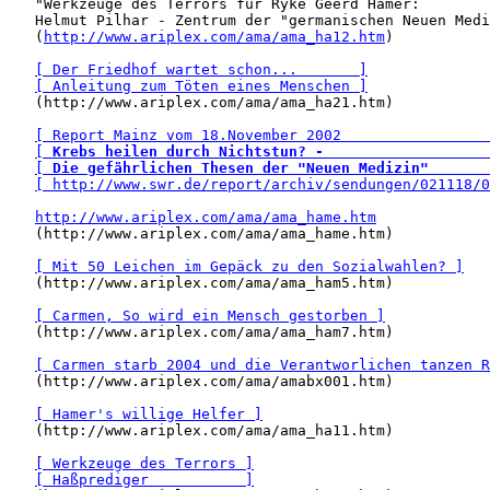
   "Werkzeuge des Terrors für Ryke Geerd Hamer: 

   Helmut Pilhar - Zentrum der "germanischen Neuen Medi
   (
http://www.ariplex.com/ama/ama_ha12.htm
)

[ Der Friedhof wartet schon...       ]
[ Anleitung zum Töten eines Menschen ]
   (http://www.ariplex.com/ama/ama_ha21.htm)

[ Report Mainz vom 18.November 2002                 
[ 
Krebs heilen durch Nichtstun? -
                   
[ 
Die gefährlichen Thesen der "Neuen Medizin"
       
[ http://www.swr.de/report/archiv/sendungen/021118/0
http://www.ariplex.com/ama/ama_hame.htm
   (http://www.ariplex.com/ama/ama_hame.htm)

[ Mit 50 Leichen im Gepäck zu den Sozialwahlen? ]
   (http://www.ariplex.com/ama/ama_ham5.htm)

[ Carmen, So wird ein Mensch gestorben ]
   (http://www.ariplex.com/ama/ama_ham7.htm)

[ Carmen starb 2004 und die Verantworlichen tanzen R
   (http://www.ariplex.com/ama/amabx001.htm)

[ Hamer's willige Helfer ]
   (http://www.ariplex.com/ama/ama_ha11.htm)

[ Werkzeuge des Terrors ]
[ Haßprediger           ]