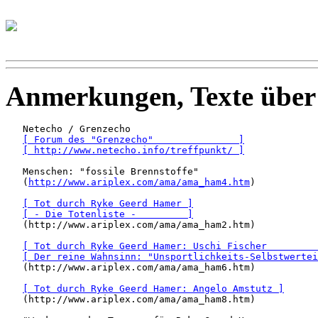
Anmerkungen, Texte übe
   Netecho / Grenzecho 

[ Forum des "Grenzecho"               ]
[ http://www.netecho.info/treffpunkt/ ]
   Menschen: "fossile Brennstoffe" 

   (
http://www.ariplex.com/ama/ama_ham4.htm
)

[ Tot durch Ryke Geerd Hamer ]
[ - Die Totenliste -         ]
   (http://www.ariplex.com/ama/ama_ham2.htm)

[ Tot durch Ryke Geerd Hamer: Uschi Fischer         
[ Der reine Wahnsinn: "Unsportlichkeits-Selbstwertei
   (http://www.ariplex.com/ama/ama_ham6.htm)

[ Tot durch Ryke Geerd Hamer: Angelo Amstutz ]
   (http://www.ariplex.com/ama/ama_ham8.htm)
