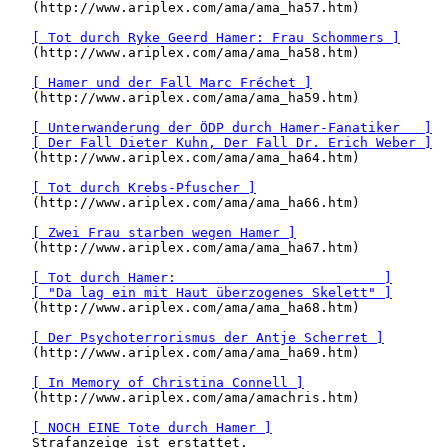
   (http://www.ariplex.com/ama/ama_ha57.htm)

[ Tot durch Ryke Geerd Hamer: Frau Schommers ]
   (http://www.ariplex.com/ama/ama_ha58.htm)

[ Hamer und der Fall Marc Fréchet ]
   (http://www.ariplex.com/ama/ama_ha59.htm)

[ Unterwanderung der ÖDP durch Hamer-Fanatiker   ]
[ Der Fall Dieter Kuhn, Der Fall Dr. Erich Weber ]
   (http://www.ariplex.com/ama/ama_ha64.htm)

[ Tot durch Krebs-Pfuscher ]
   (http://www.ariplex.com/ama/ama_ha66.htm)

[ Zwei Frau starben wegen Hamer ]
   (http://www.ariplex.com/ama/ama_ha67.htm)

[ Tot durch Hamer:                          ]
[ "Da lag ein mit Haut überzogenes Skelett" ]
   (http://www.ariplex.com/ama/ama_ha68.htm)

[ Der Psychoterrorismus der Antje Scherret ]
   (http://www.ariplex.com/ama/ama_ha69.htm)

[ In Memory of Christina Connell ]
   (http://www.ariplex.com/ama/amachris.htm)

[ NOCH EINE Tote durch Hamer ]
   Strafanzeige ist erstattet.
