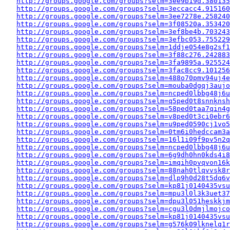
http://groups.google.com/groups?selm=3ee9b19d.380135
http://groups.google.com/groups?selm=3eccacc4.915160
http://groups.google.com/groups?selm=3ee7278e.258240
http://groups.google.com/groups?selm=3f08520a.353420
http://groups.google.com/groups?selm=3ef8be4b.703243
http://groups.google.com/groups?selm=3efbc053.755229
http://groups.google.com/groups?selm=1ddje054e8g2sf
http://groups.google.com/groups?selm=3f88c276.242883
http://groups.google.com/groups?selm=3fa9895a.925524
http://groups.google.com/groups?selm=3fac8cc9.10125
http://groups.google.com/groups?selm=488o70pmv94uj4
http://groups.google.com/groups?selm=mouba0dgqj3auj
http://groups.google.com/groups?selm=ncped0lbbg48j6
http://groups.google.com/groups?selm=q5ped0t8snnkns
http://groups.google.com/groups?selm=58ped0taa7qin4
http://groups.google.com/groups?selm=v8ped0t3ci0ebr
http://groups.google.com/groups?selm=u9ped0590cj1vo
http://groups.google.com/groups?selm=0tm6i0hedccam3
http://groups.google.com/groups?selm=16l1i09f9pv5n2
http://groups.google.com/groups?selm=ncped0lbbg48j6
http://groups.google.com/groups?selm=6g9dh0hn0kds4i
http://groups.google.com/groups?selm=imqih0pvqvon16
http://groups.google.com/groups?selm=88nah0tlqvvsk8
http://groups.google.com/groups?selm=dlp9h0d28t5dq6
http://groups.google.com/groups?selm=kp81j0140435vs
http://groups.google.com/groups?selm=mpu3l0l3k3uet3
http://groups.google.com/groups?selm=dpu3l051heskkj
http://groups.google.com/groups?selm=cgu3l0dmjlmojc
http://groups.google.com/groups?selm=kp81j0140435vs
http://groups.google.com/groups?selm=g576k09lknelq1