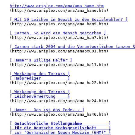
http://www.ariplex.com/ama/ama_hame.htm
   (http://www.ariplex.com/ama/ama_hame.htm)

[ Mit 50 Leichen im Gepäck zu den Sozialwahlen? ]
   (http://www.ariplex.com/ama/ama_ham5.htm)

[ Carmen, So wird ein Mensch gestorben ]
   (http://www.ariplex.com/ama/ama_ham7.htm)

[ Carmen starb 2004 und die Verantworlichen tanzen R
   (http://www.ariplex.com/ama/amabx001.htm)

[ Hamer's willige Helfer ]
   (http://www.ariplex.com/ama/ama_ha11.htm)

[ Werkzeuge des Terrors ]
[ Haßprediger           ]
   (http://www.ariplex.com/ama/ama_ha22.htm)

[ Werkzeuge des Terrors ]
[ Leichenverwertung     ]
   (http://www.ariplex.com/ama/ama_ha24.htm)

[ Hamer - Das ist das Ende... ]
   (http://www.ariplex.com/ama/ama_ha46.htm)

[ 
Gutachterliche Stellungnahme
           ]
[ 
für die Deutsche Krebsgesellschaft
     ]
[ zur "Germanischen Neuen Medizin (GNM)" ]