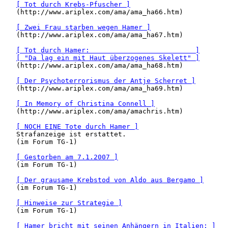
[ Tot durch Krebs-Pfuscher ]
   (http://www.ariplex.com/ama/ama_ha66.htm)

[ Zwei Frau starben wegen Hamer ]
   (http://www.ariplex.com/ama/ama_ha67.htm)

[ Tot durch Hamer:                          ]
[ "Da lag ein mit Haut überzogenes Skelett" ]
   (http://www.ariplex.com/ama/ama_ha68.htm)

[ Der Psychoterrorismus der Antje Scherret ]
   (http://www.ariplex.com/ama/ama_ha69.htm)

[ In Memory of Christina Connell ]
   (http://www.ariplex.com/ama/amachris.htm)

[ NOCH EINE Tote durch Hamer ]
   Strafanzeige ist erstattet.

   (im Forum TG-1)

[ Gestorben am 7.1.2007 ]
   (im Forum TG-1)

[ Der grausame Krebstod von Aldo aus Bergamo ]
   (im Forum TG-1)

[ Hinweise zur Strategie ]
   (im Forum TG-1)

[ Hamer bricht mit seinen Anhängern in Italien: ]