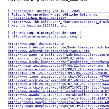
[ "Kontraste", Beitrag vom 10.11.2005               
[ 
Falsche Versprechen - die tödliche Gefahr der
     
[ 
"Germanischen Neuen Medizin"
                      
[ http://www.rbb-online.de/_/kontraste/beitrag_druck
[ key=rbb_beitrag_3362703.html                      
[ 
ein Web-Log: Hintergründe der GNM
  ]
[ http://hintergruende.blogspot.com/ ]
http://www.agpf.de/hamer1.htm
http://www.krebsinformation.de/body_therapie_nach_ha
http://www.aekstmk.or.at/medien/240597.htm
http://userpage.fu-berlin.de/~wahrheit/publikation/p
http://tv.orf.at/zur-sache/970914/fakten.htm
http://www.krebs-kompass.de/heilpraktiker_krebsthera
http://rhein-zeitung.de/old/97/08/21/topnews/hamer.h
http://rhein-zeitung.de/old/97/08/31/topnews/hamerur
http://195.170.124.152/archiv/1997/08/30/wel-970830.
http://www.tages-anzeiger.ch/archiv/97september/9709
http://web.archive.org/web/20010714072413/http://www
http://web.archive.org/web/20010714072413/http://www
http://web.archive.org/web/20010714072413/http://www
http://www.awadalla.at/aktuelles/aktuelles-1998-4.ht
http://www.awadalla.at/aktuelles/aktuelles-2000-2.ht
http://groups.google.com/groups?selm=3ebbdd30.128015
http://groups.google.com/groups?selm=3eccacc4.915160
http://groups.google.com/groups?selm=3f0450b2.319026