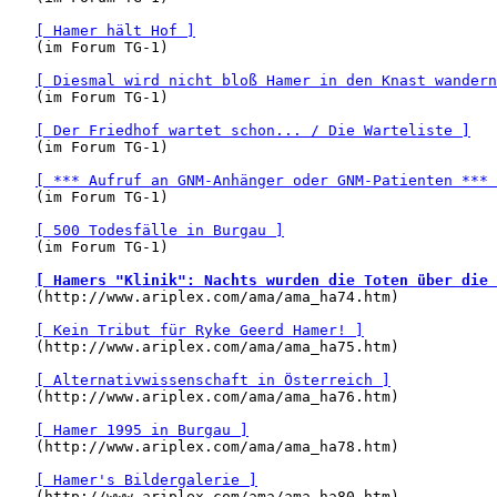
[ Hamer hält Hof ]
   (im Forum TG-1)

[ Diesmal wird nicht bloß Hamer in den Knast wandern
   (im Forum TG-1)

[ Der Friedhof wartet schon... / Die Warteliste ]
   (im Forum TG-1)

[ *** Aufruf an GNM-Anhänger oder GNM-Patienten *** 
   (im Forum TG-1)

[ 500 Todesfälle in Burgau ]
   (im Forum TG-1)

[ Hamers "Klinik": Nachts wurden die Toten über die 
   (http://www.ariplex.com/ama/ama_ha74.htm)

[ Kein Tribut für Ryke Geerd Hamer! ]
   (http://www.ariplex.com/ama/ama_ha75.htm)

[ Alternativwissenschaft in Österreich ]
   (http://www.ariplex.com/ama/ama_ha76.htm)

[ Hamer 1995 in Burgau ]
   (http://www.ariplex.com/ama/ama_ha78.htm)

[ Hamer's Bildergalerie ]
   (http://www.ariplex.com/ama/ama_ha80.htm)
