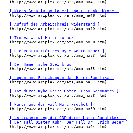
   (http://www.ariplex.com/ama/ama_ha47.htm)

[ Krebs-Scharlatan ködert sogar kranke Kinder ]
   (http://www.ariplex.com/ama/ama_ha48.htm)

[ Aufruf des Arbeitskreis Widerstand ]
   (http://www.ariplex.com/ama/ama_ha49.htm)

[ Trnava weist Hamer zurück ]
   (http://www.ariplex.com/ama/ama_ha50.htm)

[ Die Bestialität des Ryke Geerd Hamer ]
   (http://www.ariplex.com/ama/ama_ha53.htm)

[ Der Hamer'sche Steinbruch ]
   (http://www.ariplex.com/ama/ama_ha55.htm)

[ Lügen und Fälschungen der Hamer-Fanatiker ]
   (http://www.ariplex.com/ama/ama_ha57.htm)

[ Tot durch Ryke Geerd Hamer: Frau Schommers ]
   (http://www.ariplex.com/ama/ama_ha58.htm)

[ Hamer und der Fall Marc Fréchet ]
   (http://www.ariplex.com/ama/ama_ha59.htm)

[ Unterwanderung der ÖDP durch Hamer-Fanatiker   ]
[ Der Fall Dieter Kuhn, Der Fall Dr. Erich Weber ]
   (http://www.ariplex.com/ama/ama_ha64.htm)
