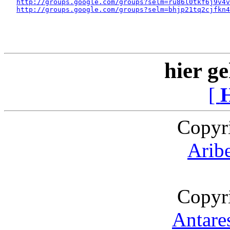
http://groups.google.com/groups?selm=ru86l0tkf6j9v4v
http://groups.google.com/groups?selm=bhjp21tq2cjfkn
hier ge
[
Copyr
Arib
Copyr
Antare