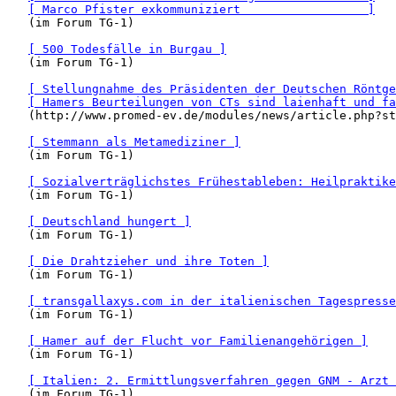
[ Marco Pfister exkommuniziert                  ]
   (im Forum TG-1)

[ 500 Todesfälle in Burgau ]
   (im Forum TG-1)

[ Stellungnahme des Präsidenten der Deutschen Röntge
[ Hamers Beurteilungen von CTs sind laienhaft und fa
   (http://www.promed-ev.de/modules/news/article.php?st
[ Stemmann als Metamediziner ]
   (im Forum TG-1)

[ Sozialverträglichstes Frühestableben: Heilpraktike
   (im Forum TG-1)

[ Deutschland hungert ]
   (im Forum TG-1)

[ Die Drahtzieher und ihre Toten ]
   (im Forum TG-1)

[ transgallaxys.com in der italienischen Tagespresse
   (im Forum TG-1)

[ Hamer auf der Flucht vor Familienangehörigen ]
   (im Forum TG-1)

[ Italien: 2. Ermittlungsverfahren gegen GNM - Arzt 
   (im Forum TG-1)
