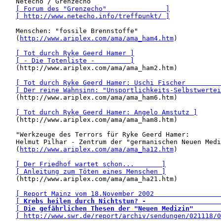
   Netecho / Grenzecho 

[ Forum des "Grenzecho"               ]
[ http://www.netecho.info/treffpunkt/ ]
   Menschen: "fossile Brennstoffe" 

   (
http://www.ariplex.com/ama/ama_ham4.htm
)

[ Tot durch Ryke Geerd Hamer ]
[ - Die Totenliste -         ]
   (http://www.ariplex.com/ama/ama_ham2.htm)

[ Tot durch Ryke Geerd Hamer: Uschi Fischer         
[ Der reine Wahnsinn: "Unsportlichkeits-Selbstwertei
   (http://www.ariplex.com/ama/ama_ham6.htm)

[ Tot durch Ryke Geerd Hamer: Angelo Amstutz ]
   (http://www.ariplex.com/ama/ama_ham8.htm)

   "Werkzeuge des Terrors für Ryke Geerd Hamer: 

   Helmut Pilhar - Zentrum der "germanischen Neuen Medi
   (
http://www.ariplex.com/ama/ama_ha12.htm
)

[ Der Friedhof wartet schon...       ]
[ Anleitung zum Töten eines Menschen ]
   (http://www.ariplex.com/ama/ama_ha21.htm)

[ Report Mainz vom 18.November 2002                 
[ 
Krebs heilen durch Nichtstun? -
                   
[ 
Die gefährlichen Thesen der "Neuen Medizin"
       
[ http://www.swr.de/report/archiv/sendungen/021118/0