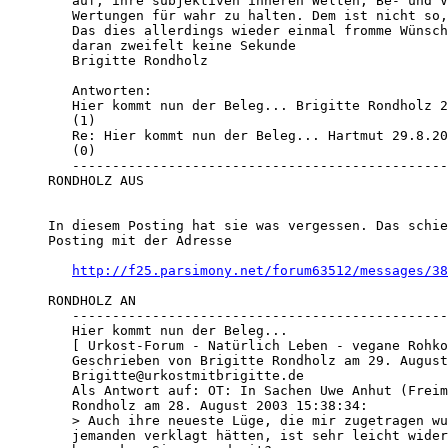
   auf, ihre subjektiven inneren Welten, Be- und V
   Wertungen für wahr zu halten. Dem ist nicht so,
   Das dies allerdings wieder einmal fromme Wünsch
   daran zweifelt keine Sekunde

   Brigitte Rondholz

   Antworten:

   Hier kommt nun der Beleg... Brigitte Rondholz 2
   (1)

   Re: Hier kommt nun der Beleg... Hartmut 29.8.20
   (0)

   -----------------------------------------------
RONDHOLZ AUS

In diesem Posting hat sie was vergessen. Das schie
Posting mit der Adresse 

http://f25.parsimony.net/forum63512/messages/38
RONDHOLZ AN

   -----------------------------------------------
   Hier kommt nun der Beleg...

   [ Urkost-Forum - Natürlich Leben - vegane Rohko
   Geschrieben von Brigitte Rondholz am 29. August
   Brigitte@urkostmitbrigitte.de

   Als Antwort auf: OT: In Sachen Uwe Anhut (Freim
   Rondholz am 28. August 2003 15:38:34:

   > Auch ihre neueste Lüge, die mir zugetragen wu
   jemanden verklagt hätten, ist sehr leicht wider