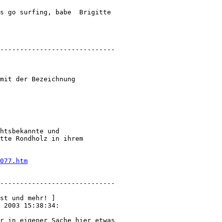
s go surfing, babe  Brigitte 

-----------------------------

mit der Bezeichnung 

htsbekannte und 

tte Rondholz in ihrem 

077.htm
-----------------------------

st und mehr! ]

 2003 15:38:34:

r in eigener Sache hier etwas 
