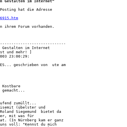
n Gestalten im Internet"
Posting hat die Adresse

6915.htm
n ihrem Forum vorhanden. 

-----------------------------

 Gestalten im Internet

st und mehr! ]

003 23:00:29:

ES... geschrieben von  ute am 

 Kostbare 

 gemacht...

ufend zumüllt...

isemit (übelster und 

Roland Siegemund  bietet da 

er, mit was für 

at. (In Nürnberg kam er ganz 

uns voll: "Kennst du mich 
