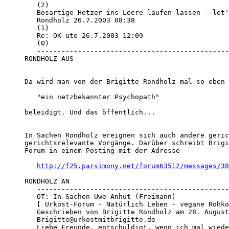
   (2)

   Bösartige Hetzer ins Leere laufen lassen - let'
   Rondholz 26.7.2003 08:38

   (1)

   Re: OK ute 26.7.2003 12:09

   (0)

   -----------------------------------------------
RONDHOLZ AUS

Da wird man von der Brigitte Rondholz mal so eben 
   "ein netzbekannter Psychopath"

beleidigt. Und das öffentlich... 

In Sachen Rondholz ereignen sich auch andere geric
gerichtsrelevante Vorgänge. Darüber schreibt Brigi
Forum in einem Posting mit der Adresse

http://f25.parsimony.net/forum63512/messages/38
RONDHOLZ AN

   -----------------------------------------------
   OT: In Sachen Uwe Anhut (Freimann)

   [ Urkost-Forum - Natürlich Leben - vegane Rohko
   Geschrieben von Brigitte Rondholz am 28. August
   Brigitte@urkostmitbrigitte.de

   Liebe Freunde, entschuldigt, wenn ich mal wiede