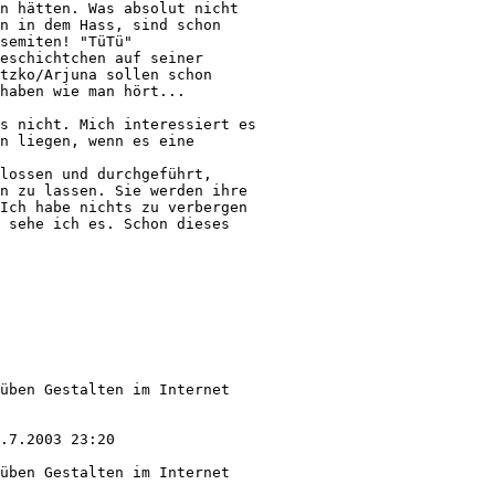
n hätten. Was absolut nicht  

n in dem Hass, sind schon 

semiten! "TüTü" 

eschichtchen auf seiner 

tzko/Arjuna sollen schon 

haben wie man hört... 

s nicht. Mich interessiert es 

n liegen, wenn es eine 

lossen und durchgeführt, 

n zu lassen. Sie werden ihre 

Ich habe nichts zu verbergen 

 sehe ich es. Schon dieses 

üben Gestalten im Internet 

.7.2003 23:20

üben Gestalten im Internet 
