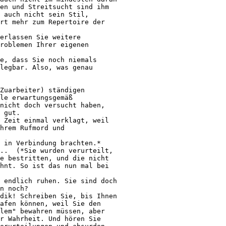
en und Streitsucht sind ihm 

 auch nicht sein Stil, 

rt mehr zum Repertoire der 

erlassen Sie weitere 

roblemen Ihrer eigenen 

e, dass Sie noch niemals 

legbar. Also, was genau 

Zuarbeiter) ständigen 

le erwartungsgemäß 

nicht doch versucht haben, 

 gut.

 Zeit einmal verklagt, weil 

hrem Rufmord und 

 in Verbindung brachten.* 

..  (*Sie wurden verurteilt, 

e bestritten, und die nicht 

hnt. So ist das nun mal bei 

 endlich ruhen. Sie sind doch 

n noch?

dik! Schreiben Sie, bis Ihnen 

afen können, weil Sie den 

lem" bewahren müssen, aber  

r Wahrheit. Und hören Sie 
