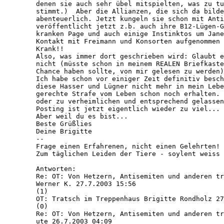
   denen sie auch sehr übel mitspielten, was zu tu
   stimmt.)  Aber die Allianzen, die sich da bilde
   abenteuerlich. Jetzt kungeln sie schon mit Anti
   veröffentlicht jetzt z.b. auch ihre B12-Lügen-G
   kranken Page und auch einige Instinktos um Jane
   Kontakt mit Freimann und Konsorten aufgenommen 
   Krank!! 

   Also, was immer dort geschrieben wird: Glaubt e
   nicht (müsste schon in meinem REALEN Briefkaste
   Chance haben sollte, von mir gelesen zu werden)

   Ich habe schon vor einiger Zeit definitiv besch
   diese Hasser und Lügner nicht mehr in mein Lebe
   gerechte Strafe vom Leben schon noch erhalten. 
   oder zu verheimlichen und entsprechend gelassen
   Posting ist jetzt eigentlich wieder zu viel...

   Aber weil du es bist... 

   Beste Grüßlies

   Deine Brigitte 

   --

   Frage einen Erfahrenen, nicht einen Gelehrten! 

   Zum täglichen Leiden der Tiere - soylent weiss

   Antworten:

   Re: OT: Von Hetzern, Antisemiten und anderen tr
   Werner K. 27.7.2003 15:56

   (1)

   OT: Tratsch im Treppenhaus Brigitte Rondholz 27
   (0)

   Re: OT: Von Hetzern, Antisemiten und anderen tr
   ute 26.7.2003 04:09
