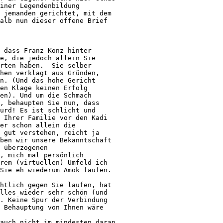
iner Legendenbildung 

 jemanden gerichtet, mit dem 

alb nun dieser offene Brief 

 dass Franz Konz hinter 

e, die jedoch allein Sie 

rten haben.  Sie selber 

hen verklagt aus Gründen, 

n. (Und das hohe Gericht 

en Klage keinen Erfolg 

en). Und um die Schmach 

, behaupten Sie nun, dass 

urd! Es ist schlicht und 

 Ihrer Familie vor den Kadi 

er schon allein die 

 gut verstehen, reicht ja 

ben wir unsere Bekanntschaft 

 überzogenen 

, mich mal persönlich 

rem (virtuellen) Umfeld ich 

Sie eh wiederum Amok laufen. 

htlich gegen Sie laufen, hat 

lles wieder sehr schön (und 

. Keine Spur der Verbindung 

 Behauptung von Ihnen wäre 

auch nicht im mindesten daran 
