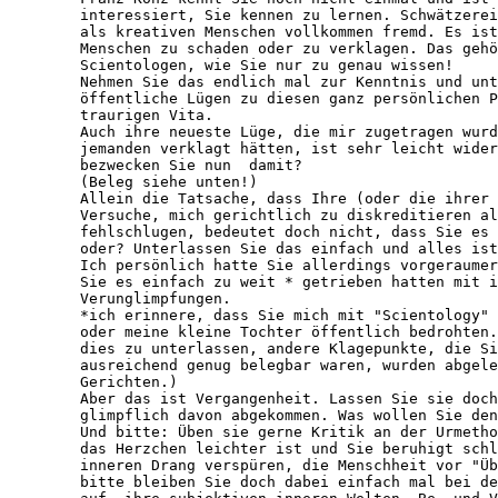
   interessiert, Sie kennen zu lernen. Schwätzerei
   als kreativen Menschen vollkommen fremd. Es ist
   Menschen zu schaden oder zu verklagen. Das gehö
   Scientologen, wie Sie nur zu genau wissen!

   Nehmen Sie das endlich mal zur Kenntnis und unt
   öffentliche Lügen zu diesen ganz persönlichen P
   traurigen Vita.

   Auch ihre neueste Lüge, die mir zugetragen wurd
   jemanden verklagt hätten, ist sehr leicht wider
   bezwecken Sie nun  damit?

   (Beleg siehe unten!)

   Allein die Tatsache, dass Ihre (oder die ihrer 
   Versuche, mich gerichtlich zu diskreditieren al
   fehlschlugen, bedeutet doch nicht, dass Sie es 
   oder? Unterlassen Sie das einfach und alles ist
   Ich persönlich hatte Sie allerdings vorgeraumer
   Sie es einfach zu weit * getrieben hatten mit i
   Verunglimpfungen.

   *ich erinnere, dass Sie mich mit "Scientology" 
   oder meine kleine Tochter öffentlich bedrohten.
   dies zu unterlassen, andere Klagepunkte, die Si
   ausreichend genug belegbar waren, wurden abgele
   Gerichten.)

   Aber das ist Vergangenheit. Lassen Sie sie doch
   glimpflich davon abgekommen. Was wollen Sie den
   Und bitte: Üben sie gerne Kritik an der Urmetho
   das Herzchen leichter ist und Sie beruhigt schl
   inneren Drang verspüren, die Menschheit vor "Üb
   bitte bleiben Sie doch dabei einfach mal bei de