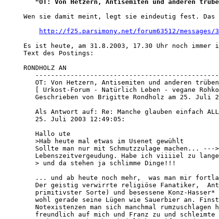
"OT: Von Hetzern, Antisemiten und anderen trübe
Wen sie damit meint, legt sie eindeutig fest. Das 
http://f25.parsimony.net/forum63512/messages/3
Es ist heute, am 31.8.2003, 17.30 Uhr noch immer i
Text des Postings: 

RONDHOLZ AN

   -----------------------------------------------
   OT: Von Hetzern, Antisemiten und anderen trüben
   [ Urkost-Forum - Natürlich Leben - vegane Rohko
   Geschrieben von Brigitte Rondholz am 25. Juli 2
   Als Antwort auf: Re: Manche glauben einfach ALL
   25. Juli 2003 12:49:05:

   Hallo ute 

   >Hab heute mal etwas im Usenet gewühlt

   Sollte man nur mit Schmutzzulage machen... --->
   Lebenszeitvergeudung. Habe ich viiiiel zu lange
   > und da stehen ja schlimme Dinge!!!

   ... und ab heute noch mehr,  was man mir fortla
   Der geistig verwirrte religiöse Fanatiker,  Ant
   primitivster Sorte) und besessene Konz-Hasser* 
   wohl gerade seine Lügen wie Sauerbier an. Finst
   Notexistenzen man sich manchmal rumzuschlagen h
   freundlich auf mich und Franz zu und schleimte 