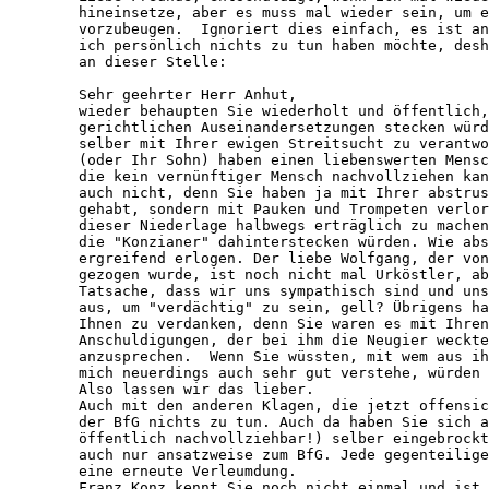
   hineinsetze, aber es muss mal wieder sein, um e
   vorzubeugen.  Ignoriert dies einfach, es ist an
   ich persönlich nichts zu tun haben möchte, desh
   an dieser Stelle:

   Sehr geehrter Herr Anhut,

   wieder behaupten Sie wiederholt und öffentlich,
   gerichtlichen Auseinandersetzungen stecken würd
   selber mit Ihrer ewigen Streitsucht zu verantwo
   (oder Ihr Sohn) haben einen liebenswerten Mensc
   die kein vernünftiger Mensch nachvollziehen kan
   auch nicht, denn Sie haben ja mit Ihrer abstrus
   gehabt, sondern mit Pauken und Trompeten verlor
   dieser Niederlage halbwegs erträglich zu machen
   die "Konzianer" dahinterstecken würden. Wie abs
   ergreifend erlogen. Der liebe Wolfgang, der von
   gezogen wurde, ist noch nicht mal Urköstler, ab
   Tatsache, dass wir uns sympathisch sind und uns
   aus, um "verdächtig" zu sein, gell? Übrigens ha
   Ihnen zu verdanken, denn Sie waren es mit Ihren
   Anschuldigungen, der bei ihm die Neugier weckte
   anzusprechen.  Wenn Sie wüssten, mit wem aus ih
   mich neuerdings auch sehr gut verstehe, würden 
   Also lassen wir das lieber.

   Auch mit den anderen Klagen, die jetzt offensic
   der BfG nichts zu tun. Auch da haben Sie sich a
   öffentlich nachvollziehbar!) selber eingebrockt
   auch nur ansatzweise zum BfG. Jede gegenteilige
   eine erneute Verleumdung.

   Franz Konz kennt Sie noch nicht einmal und ist 