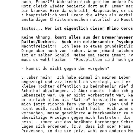
   noch, Franz?") Wahrscheinlich greifen andere Ps
   Rotz gleich wieder begierig dort auf: Immer nac
   ein krankes Hirn da schreibt, Hauptsache, er sc
   * hauptsächlich weil Franz die Affen als Vorbil
   anständigen Christenmenschen natürlich zu Hasst
   tsstss... 
Wer ist eigentlich dieser Rhino Ceros
   Keine Ahnung, 
kommt alles aus der Bremerhavener
   Ratlos/Deckers.  Auch ein netzbekannter Psychop
   Nachtfreizeit"!  Ich lese so etwas grundsätzlic
   Dinge aber noch von früher. Wenn jemand solchen
   ist er selber Schuld. Meine Omi sagte immer: "P
   muss es wohl heißen : "Festplatten sind noch ge
   - kannst du nicht gegen den vorgehen?

   ...aber nein!  Ich habe einmal in meinem Leben 
   angezeigt und zivilrechtlich verklagt, weil er 
   kleine Tochter öffentlich zu bedrohen(Er rief d
   Schulhof abzufangen...) Aber damals  habe ich g
   Lebenszeit war. Da er nicht vorbestraft war, ka
   er einfach alles als "Satire" hinstellte oder a
   mich jetzt rigoros fern von solchen Typen und f
   nicht weiß, macht mich nicht heiß.  Auch wenn s
   versuchen, meine geschätzte Aufmerksamkeit zu e
   aberwitzige Anzeigen gegen mich lostreten, die 
   sein! - immer wie das berühmte Hornberger Schie
   Lügen sich erdenken. (z.B. dass ich oder Franz 
   Prozessen, in die sie jetzt wohl von anderen Me