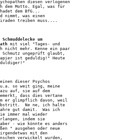
ychopathen diesen verlogenen 

h dem Motto. Egal, was für 

hadet dem BfG...

d nimmt, was einen 

iraden treiben muss....

 Schmuddelecke um 

ath
 mit viel "Tages- und 

h nicht mehr. Kenne ein paar 

 Schmutz ungeprüft glaubt, 

apier ist geduldig!" Heute 

duldiger!"

einen dieser Psychos 

u.a. so weit ging, meine 

azu auf, sie auf dem 

emerkt, dass dies vertane 

m er glimpflich davon, weil 

bstritt.  Ne ne, ich halte 

ahre gut damit.  Was ich 

ie immer mal wieder 

rlangen, indem sie 

aber - wie könnte es anders 

ßen " ausgehen oder neue 

irgendetwas mit den 

nschen verwickelt wurden, 
