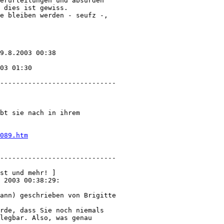
erurteilungen und absurden 

 dies ist gewiss. 

e bleiben werden - seufz -, 

9.8.2003 00:38

03 01:30

-----------------------------

bt sie nach in ihrem 

089.htm
-----------------------------

st und mehr! ]

 2003 00:38:29:

ann) geschrieben von Brigitte 

rde, dass Sie noch niemals 

legbar. Also, was genau 
