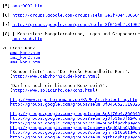
[5] 
amar0002.htm
[6] 
http://groups.google.com/groups?selm=3e3f70e4.86664
[7] 
http://groups.google.com/groups?selm=3f0450b2.31902
[8] [ Konzisten: Mangelernährung, Lügen und Gruppendruc
ama_kon6.htm
zu Franz Konz 

ama_konz.htm
ama_kon2.htm
ama_kon3.htm
   "Sünden-Liste" aus "Der Große Gesundheits-Konz":

   (
http://www.gabyhornik.de/konz.html
)

   "Darf es noch ein bisschen Konz sein?":

   (
http://www.solidinfo.de/konz.html
)

http://www.ingo-heinemann.de/KVPM-Artikelbetrug.htm
http://groups.google.com/groups?selm=3f0450b2.319026
http://groups.google.com/groups?selm=3e3f70e4.866645
http://groups.google.com/groups?selm=bj8f53$m3f$2@on
http://groups.google.com/groups?selm=b8half$cvb$1@on
http://groups.google.com/groups?selm=bj5qd0$hn0$1@on
http://groups.google.com/groups?selm=bjhrr2$6u9$1@on
http://groups.google.com/groups?selm=bjthso$bsp$1@on