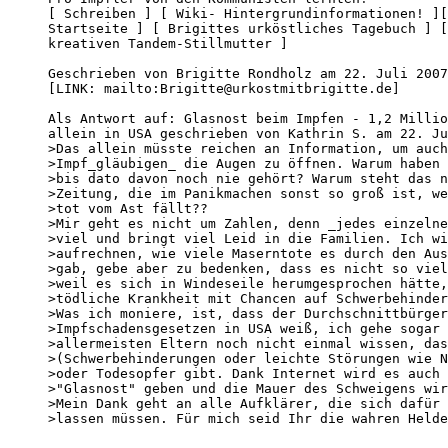
[ Schreiben ] [ Wiki- Hintergrundinformationen! ][
Startseite ] [ Brigittes urköstliches Tagebuch ] [
kreativen Tandem-Stillmutter ] 

Geschrieben von Brigitte Rondholz am 22. Juli 2007
[LINK: mailto:Brigitte@urkostmitbrigitte.de]

Als Antwort auf: Glasnost beim Impfen - 1,2 Millio
allein in USA geschrieben von Kathrin S. am 22. Ju
>Das allein müsste reichen an Information, um auch
>Impf_gläubigen_ die Augen zu öffnen. Warum haben 
>bis dato davon noch nie gehört? Warum steht das n
>Zeitung, die im Panikmachen sonst so groß ist, we
>tot vom Ast fällt??

>Mir geht es nicht um Zahlen, denn _jedes einzelne
>viel und bringt viel Leid in die Familien. Ich wi
>aufrechnen, wie viele Maserntote es durch den Aus
>gab, gebe aber zu bedenken, dass es nicht so viel
>weil es sich in Windeseile herumgesprochen hätte,
>tödliche Krankheit mit Chancen auf Schwerbehinder
>Was ich moniere, ist, dass der Durchschnittbürger
>Impfschadensgesetzen in USA weiß, ich gehe sogar 
>allermeisten Eltern noch nicht einmal wissen, das
>(Schwerbehinderungen oder leichte Störungen wie N
>oder Todesopfer gibt. Dank Internet wird es auch 
>"Glasnost" geben und die Mauer des Schweigens wir
>Mein Dank geht an alle Aufklärer, die sich dafür 
>lassen müssen. Für mich seid Ihr die wahren Helde