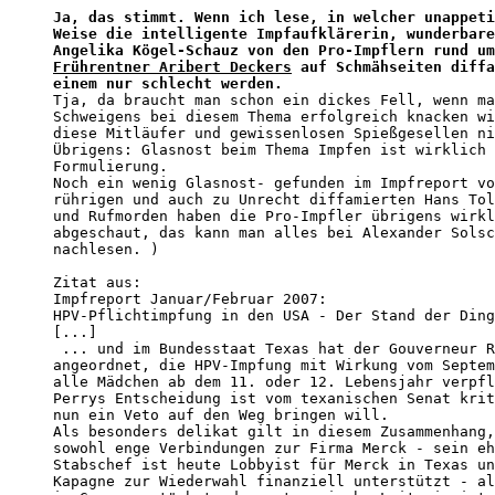
Ja, das stimmt. Wenn ich lese, in welcher unappeti
Weise die intelligente Impfaufklärerin, wunderbare
Angelika Kögel-Schauz von den Pro-Impflern rund um
Frührentner Aribert Deckers
 auf Schmähseiten diffa
einem nur schlecht werden.
Tja, da braucht man schon ein dickes Fell, wenn ma
Schweigens bei diesem Thema erfolgreich knacken wi
diese Mitläufer und gewissenlosen Spießgesellen ni
Übrigens: Glasnost beim Thema Impfen ist wirklich 
Formulierung.

Noch ein wenig Glasnost- gefunden im Impfreport vo
rührigen und auch zu Unrecht diffamierten Hans Tol
und Rufmorden haben die Pro-Impfler übrigens wirkl
abgeschaut, das kann man alles bei Alexander Solsc
nachlesen. )

Zitat aus:

Impfreport Januar/Februar 2007:

HPV-Pflichtimpfung in den USA - Der Stand der Ding
[...]

 ... und im Bundesstaat Texas hat der Gouverneur R
angeordnet, die HPV-Impfung mit Wirkung vom Septem
alle Mädchen ab dem 11. oder 12. Lebensjahr verpfl
Perrys Entscheidung ist vom texanischen Senat krit
nun ein Veto auf den Weg bringen will. 

Als besonders delikat gilt in diesem Zusammenhang,
sowohl enge Verbindungen zur Firma Merck - sein eh
Stabschef ist heute Lobbyist für Merck in Texas un
Kapagne zur Wiederwahl finanziell unterstützt - al