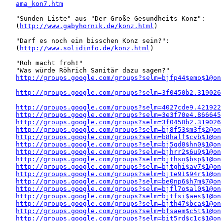
ama_kon7.htm
   "Sünden-Liste" aus "Der Große Gesundheits-Konz":

   (
http://www.gabyhornik.de/konz.html
)

   "Darf es noch ein bisschen Konz sein?":

   (
http://www.solidinfo.de/konz.html
)

   "Roh macht froh!" 

   "Was würde Röhrich Sanitär dazu sagen?"

http://groups.google.com/groups?selm=bjfp44$emo$1@on
http://groups.google.com/groups?selm=3f0450b2.319026
http://groups.google.com/groups?selm=4027cde9.421922
http://groups.google.com/groups?selm=3e3f70e4.866645
http://groups.google.com/groups?selm=3f0450b2.319026
http://groups.google.com/groups?selm=bj8f53$m3f$2@on
http://groups.google.com/groups?selm=b8half$cvb$1@on
http://groups.google.com/groups?selm=bj5qd0$hn0$1@on
http://groups.google.com/groups?selm=bjhrr2$6u9$1@on
http://groups.google.com/groups?selm=bjthso$bsp$1@on
http://groups.google.com/groups?selm=bjtghi$av7$1@on
http://groups.google.com/groups?selm=bjte91$94r$1@on
http://groups.google.com/groups?selm=be0np6$h7m$7@on
http://groups.google.com/groups?selm=bjfl7o$al0$1@on
http://groups.google.com/groups?selm=bjtfsi$aes$1@on
http://groups.google.com/groups?selm=bjth47$bca$1@on
http://groups.google.com/groups?selm=bfsaem$c5t$1@on
http://groups.google.com/groups?selm=bit5rd$c1c$1@on