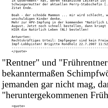
in Government" hat, deren texanische Leiterin ist 
Schwiegermutter der aktuellen Perry-Stabschefin [.
Zitat Ende.

Boah - der schnöde Mammon ... mir wird schlecht, w
unschuldigen Kinder denke.

Mehr zur HPV-Impfung in der kommenden "Natürlich L
August. Jetzt noch schnell bestellen, dann kriegt 
HIER die Natürlich Leben (NL) bestellen!

Antworten:

Rechtskräftiges Urteil: Impfgegner sind kein Freiw
Impf-Lobbyisten! Brigitte Rondholz 22.7.2007 11:52
--------------------------------------------------
"Rentner" und "Frührentner
bekanntermaßen Schimpfwör
jemanden gar nicht mag, dan
"heruntergekommenen Frühr
<quote>
