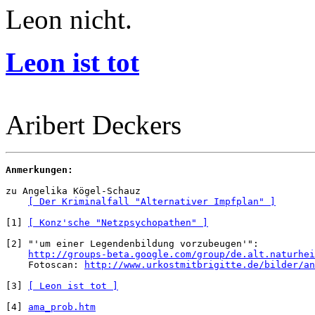
Leon nicht.
Leon ist tot
Aribert Deckers
Anmerkungen:
zu Angelika Kögel-Schauz

[ Der Kriminalfall "Alternativer Impfplan" ]
[1] 
[ Konz'sche "Netzpsychopathen" ]
[2] "'um einer Legendenbildung vorzubeugen'":

http://groups-beta.google.com/group/de.alt.naturhei
    Fotoscan: 
http://www.urkostmitbrigitte.de/bilder/an
[3] 
[ Leon ist tot ]
[4] 
ama_prob.htm