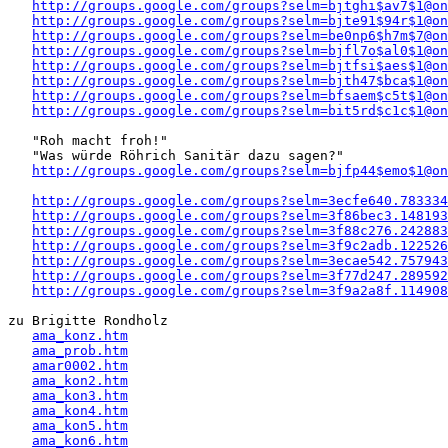
http://groups.google.com/groups?selm=bjtghi$av7$1@on
http://groups.google.com/groups?selm=bjte91$94r$1@on
http://groups.google.com/groups?selm=be0np6$h7m$7@on
http://groups.google.com/groups?selm=bjfl7o$al0$1@on
http://groups.google.com/groups?selm=bjtfsi$aes$1@on
http://groups.google.com/groups?selm=bjth47$bca$1@on
http://groups.google.com/groups?selm=bfsaem$c5t$1@on
http://groups.google.com/groups?selm=bit5rd$c1c$1@on
   "Roh macht froh!" 

   "Was würde Röhrich Sanitär dazu sagen?"

http://groups.google.com/groups?selm=bjfp44$emo$1@on
http://groups.google.com/groups?selm=3ecfe640.783334
http://groups.google.com/groups?selm=3f86bec3.148193
http://groups.google.com/groups?selm=3f88c276.242883
http://groups.google.com/groups?selm=3f9c2adb.122526
http://groups.google.com/groups?selm=3ecae542.757943
http://groups.google.com/groups?selm=3f77d247.289592
http://groups.google.com/groups?selm=3f9a2a8f.114908
zu Brigitte Rondholz 

ama_konz.htm
ama_prob.htm
amar0002.htm
ama_kon2.htm
ama_kon3.htm
ama_kon4.htm
ama_kon5.htm
ama_kon6.htm