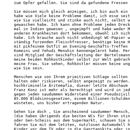
zum Opfer gefallen. Sie sind da gefundene Fressen 
Sie müssen mich gleich anzeigen, ich bin auch ein 
habe wie Viele keine Probleme damit, ich esse seit
wie Sie vielleicht und stinke auch nicht, selbst w
gewaschen habe. Ich kann ohne Probleme jeden Dreck
mal in Indien gewesen , ungeimpft und habe weder M
anderen Krankheiten dort bekommen, obwohl ich nich
habe. Ich brauche auch nicht unbedingt WC-Papier w
ständig furzenden Fleischfresser, benötige keine H
mit pikfeinem Outfit an Evening-Geschäfts-Treffen 
Komeini und Yehudi Menuhin kennengelernt habe. Per
sind Mitglied der Geschäftsleitung der Bertelsmann
meine beiden Rohkostkinder selbst zur Welt gebrach
meine Frau. Sie sehen, Rohköstler müssen keine ung
wie Sie sein. 

Menschen wie von Ihrem primitiven Schlage sollten 
halten oder riskieren, selbst angezeigt zu werden.
hochkriminelle Ärztemafia, dieser letzte Abschaum 
Franz Konz ist mehr als berechtigt und wird in jed
gegen jeden saudummen Widerstand einer Pseudozivil
85.000 Blödsinnsgesetzen, einem Billionen-Schulden
wüsteten, uns bisher ertragenden Natur. 

Gehen Sie doch , Sie anscheinend saudummer Mensch,
(die haben übrigends die besten WCs für Ihren stin
oder Gen-Scheiss aus dem Supermarkt, schauen Sie s
fahren Sie mit dem letzten, nutzlosen Automodell h
Kinder vor dem TV oder in die Ganztagskita oder in