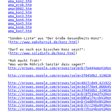
ama_konz.htm
ama_prob.htm
amar0002.htm
ama_kon2.htm
ama_kon3.htm
ama_kon4.htm
ama_kon5.htm
ama_kon6.htm
ama_kon7.htm
   "Sünden-Liste" aus "Der Große Gesundheits-Konz":

   (
http://www.gabyhornik.de/konz.html
)

   "Darf es noch ein bisschen Konz sein?":

   (
http://www.solidinfo.de/konz.html
)

   "Roh macht froh!" 

   "Was würde Röhrich Sanitär dazu sagen?"

http://groups.google.com/groups?selm=bjfp44$emo$1@on
http://groups.google.com/groups?selm=3f0450b2.319026
http://groups.google.com/groups?selm=4027cde9.421922
http://groups.google.com/groups?selm=3e3f70e4.866645
http://groups.google.com/groups?selm=3f0450b2.319026
http://groups.google.com/groups?selm=bj8f53$m3f$2@on
http://groups.google.com/groups?selm=b8half$cvb$1@on
http://groups.google.com/groups?selm=bj5qd0$hn0$1@on
http://groups.google.com/groups?selm=bjhrr2$6u9$1@on
http://groups.google.com/groups?selm=bjthso$bsp$1@on