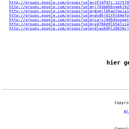
http://groups.google.com/groups?selm=3f19f97c.127570
http://groups.google.com/groups?selm=j743m0hbsgmk19
http://groups.google.com/groups?selm=8vmjl0han7gpia
http://groups.google.com/groups?selm=dv8kj01tht64mf
http://groups.google.com/groups?selm=iajsj0dh4gsgqm
http://groups.google.com/groups?selm=v476k09lk5elsi
http://groups.google.com/groups?selm=0laok0hl20639cj
hier g
Copyri
Ar
Copyri