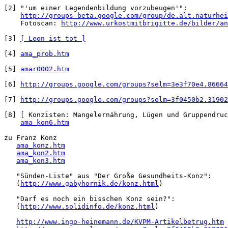
[2] "'um einer Legendenbildung vorzubeugen'":

http://groups-beta.google.com/group/de.alt.naturhei
    Fotoscan: 
http://www.urkostmitbrigitte.de/bilder/an
[3] 
[ Leon ist tot ]
[4] 
ama_prob.htm
[5] 
amar0002.htm
[6] 
http://groups.google.com/groups?selm=3e3f70e4.86664
[7] 
http://groups.google.com/groups?selm=3f0450b2.31902
[8] [ Konzisten: Mangelernährung, Lügen und Gruppendruc
ama_kon6.htm
zu Franz Konz 

ama_konz.htm
ama_kon2.htm
ama_kon3.htm
   "Sünden-Liste" aus "Der Große Gesundheits-Konz":

   (
http://www.gabyhornik.de/konz.html
)

   "Darf es noch ein bisschen Konz sein?":

   (
http://www.solidinfo.de/konz.html
)

http://www.ingo-heinemann.de/KVPM-Artikelbetrug.htm