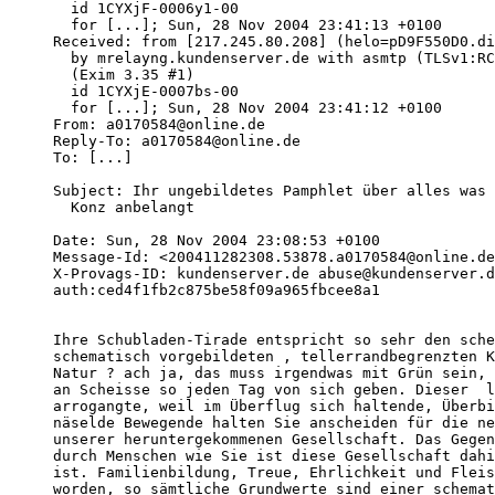
  id 1CYXjF-0006y1-00

  for [...]; Sun, 28 Nov 2004 23:41:13 +0100

Received: from [217.245.80.208] (helo=pD9F550D0.di
  by mrelayng.kundenserver.de with asmtp (TLSv1:RC
  (Exim 3.35 #1)

  id 1CYXjE-0007bs-00

  for [...]; Sun, 28 Nov 2004 23:41:12 +0100

From: a0170584@online.de

Reply-To: a0170584@online.de

To: [...]

Subject: Ihr ungebildetes Pamphlet über alles was 
  Konz anbelangt

Date: Sun, 28 Nov 2004 23:08:53 +0100

Message-Id: <200411282308.53878.a0170584@online.de
X-Provags-ID: kundenserver.de abuse@kundenserver.d
auth:ced4f1fb2c875be58f09a965fbcee8a1

Ihre Schubladen-Tirade entspricht so sehr den sche
schematisch vorgebildeten , tellerrandbegrenzten K
Natur ? ach ja, das muss irgendwas mit Grün sein, 
an Scheisse so jeden Tag von sich geben. Dieser  l
arrogangte, weil im Überflug sich haltende, Überbi
näselde Bewegende halten Sie anscheiden für die ne
unserer heruntergekommenen Gesellschaft. Das Gegen
durch Menschen wie Sie ist diese Gesellschaft dahi
ist. Familienbildung, Treue, Ehrlichkeit und Fleis
worden, so sämtliche Grundwerte sind einer schemat