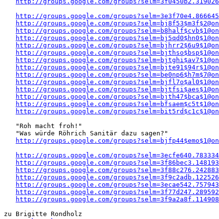
http://groups.google.com/groups?selm=3f0450b2.319026
http://groups.google.com/groups?selm=3e3f70e4.866645
http://groups.google.com/groups?selm=bj8f53$m3f$2@on
http://groups.google.com/groups?selm=b8half$cvb$1@on
http://groups.google.com/groups?selm=bj5qd0$hn0$1@on
http://groups.google.com/groups?selm=bjhrr2$6u9$1@on
http://groups.google.com/groups?selm=bjthso$bsp$1@on
http://groups.google.com/groups?selm=bjtghi$av7$1@on
http://groups.google.com/groups?selm=bjte91$94r$1@on
http://groups.google.com/groups?selm=be0np6$h7m$7@on
http://groups.google.com/groups?selm=bjfl7o$al0$1@on
http://groups.google.com/groups?selm=bjtfsi$aes$1@on
http://groups.google.com/groups?selm=bjth47$bca$1@on
http://groups.google.com/groups?selm=bfsaem$c5t$1@on
http://groups.google.com/groups?selm=bit5rd$c1c$1@on
   "Roh macht froh!" 

   "Was würde Röhrich Sanitär dazu sagen?"

http://groups.google.com/groups?selm=bjfp44$emo$1@on
http://groups.google.com/groups?selm=3ecfe640.783334
http://groups.google.com/groups?selm=3f86bec3.148193
http://groups.google.com/groups?selm=3f88c276.242883
http://groups.google.com/groups?selm=3f9c2adb.122526
http://groups.google.com/groups?selm=3ecae542.757943
http://groups.google.com/groups?selm=3f77d247.289592
http://groups.google.com/groups?selm=3f9a2a8f.114908
zu Brigitte Rondholz 
