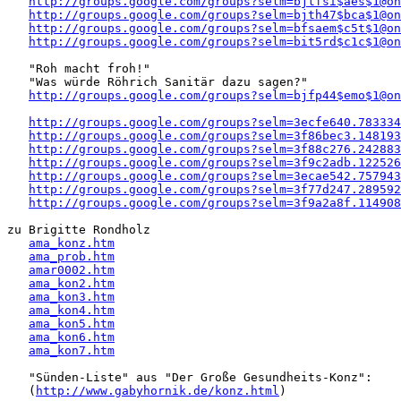
http://groups.google.com/groups?selm=bjtfsi$aes$1@on
http://groups.google.com/groups?selm=bjth47$bca$1@on
http://groups.google.com/groups?selm=bfsaem$c5t$1@on
http://groups.google.com/groups?selm=bit5rd$c1c$1@on
   "Roh macht froh!" 

   "Was würde Röhrich Sanitär dazu sagen?"

http://groups.google.com/groups?selm=bjfp44$emo$1@on
http://groups.google.com/groups?selm=3ecfe640.783334
http://groups.google.com/groups?selm=3f86bec3.148193
http://groups.google.com/groups?selm=3f88c276.242883
http://groups.google.com/groups?selm=3f9c2adb.122526
http://groups.google.com/groups?selm=3ecae542.757943
http://groups.google.com/groups?selm=3f77d247.289592
http://groups.google.com/groups?selm=3f9a2a8f.114908
zu Brigitte Rondholz 

ama_konz.htm
ama_prob.htm
amar0002.htm
ama_kon2.htm
ama_kon3.htm
ama_kon4.htm
ama_kon5.htm
ama_kon6.htm
ama_kon7.htm
   "Sünden-Liste" aus "Der Große Gesundheits-Konz":

   (
http://www.gabyhornik.de/konz.html
)
