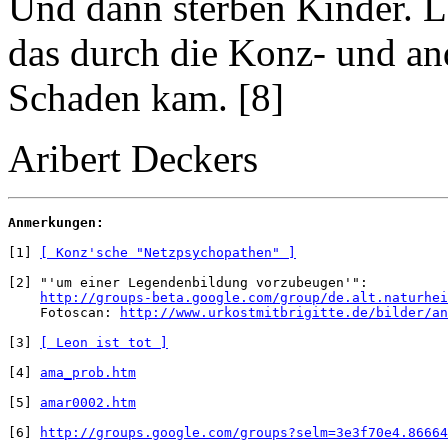
Und dann sterben Kinder. Le
das durch die Konz- und an
Schaden kam. [8]
Aribert Deckers
Anmerkungen:
[1] 
[ Konz'sche "Netzpsychopathen" ]
[2] "'um einer Legendenbildung vorzubeugen'":

http://groups-beta.google.com/group/de.alt.naturhei
    Fotoscan: 
http://www.urkostmitbrigitte.de/bilder/an
[3] 
[ Leon ist tot ]
[4] 
ama_prob.htm
[5] 
amar0002.htm
[6] 
http://groups.google.com/groups?selm=3e3f70e4.86664