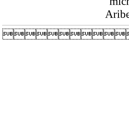
mic
Arib
