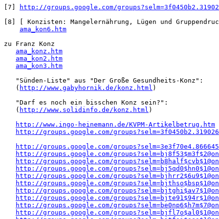
[7] 
http://groups.google.com/groups?selm=3f0450b2.31902
[8] [ Konzisten: Mangelernährung, Lügen und Gruppendruc
ama_kon6.htm
zu Franz Konz 

ama_konz.htm
ama_kon2.htm
ama_kon3.htm
   "Sünden-Liste" aus "Der Große Gesundheits-Konz":

   (
http://www.gabyhornik.de/konz.html
)

   "Darf es noch ein bisschen Konz sein?":

   (
http://www.solidinfo.de/konz.html
)

http://www.ingo-heinemann.de/KVPM-Artikelbetrug.htm
http://groups.google.com/groups?selm=3f0450b2.319026
http://groups.google.com/groups?selm=3e3f70e4.866645
http://groups.google.com/groups?selm=bj8f53$m3f$2@on
http://groups.google.com/groups?selm=b8half$cvb$1@on
http://groups.google.com/groups?selm=bj5qd0$hn0$1@on
http://groups.google.com/groups?selm=bjhrr2$6u9$1@on
http://groups.google.com/groups?selm=bjthso$bsp$1@on
http://groups.google.com/groups?selm=bjtghi$av7$1@on
http://groups.google.com/groups?selm=bjte91$94r$1@on
http://groups.google.com/groups?selm=be0np6$h7m$7@on
http://groups.google.com/groups?selm=bjfl7o$al0$1@on