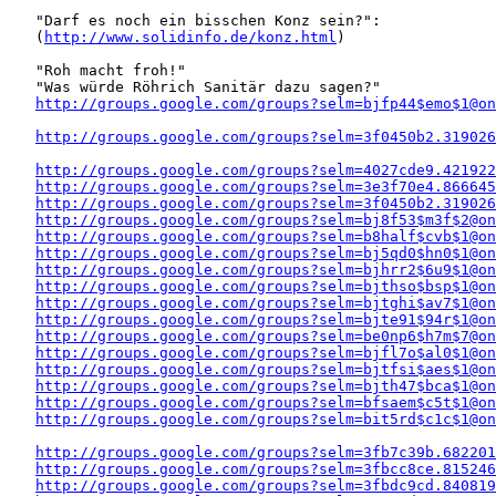
   "Darf es noch ein bisschen Konz sein?":

   (
http://www.solidinfo.de/konz.html
)

   "Roh macht froh!" 

   "Was würde Röhrich Sanitär dazu sagen?"

http://groups.google.com/groups?selm=bjfp44$emo$1@on
http://groups.google.com/groups?selm=3f0450b2.319026
http://groups.google.com/groups?selm=4027cde9.421922
http://groups.google.com/groups?selm=3e3f70e4.866645
http://groups.google.com/groups?selm=3f0450b2.319026
http://groups.google.com/groups?selm=bj8f53$m3f$2@on
http://groups.google.com/groups?selm=b8half$cvb$1@on
http://groups.google.com/groups?selm=bj5qd0$hn0$1@on
http://groups.google.com/groups?selm=bjhrr2$6u9$1@on
http://groups.google.com/groups?selm=bjthso$bsp$1@on
http://groups.google.com/groups?selm=bjtghi$av7$1@on
http://groups.google.com/groups?selm=bjte91$94r$1@on
http://groups.google.com/groups?selm=be0np6$h7m$7@on
http://groups.google.com/groups?selm=bjfl7o$al0$1@on
http://groups.google.com/groups?selm=bjtfsi$aes$1@on
http://groups.google.com/groups?selm=bjth47$bca$1@on
http://groups.google.com/groups?selm=bfsaem$c5t$1@on
http://groups.google.com/groups?selm=bit5rd$c1c$1@on
http://groups.google.com/groups?selm=3fb7c39b.682201
http://groups.google.com/groups?selm=3fbcc8ce.815246
http://groups.google.com/groups?selm=3fbdc9cd.840819