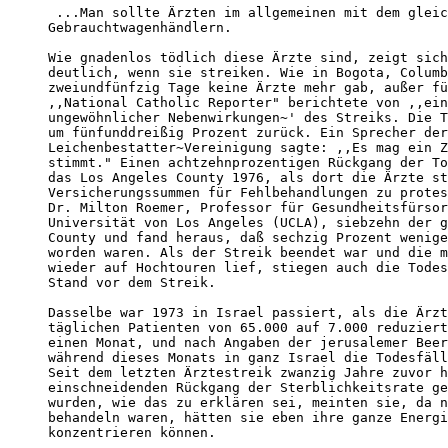
 ...Man sollte Ärzten im allgemeinen mit dem gleic
Gebrauchtwagenhändlern.

Wie gnadenlos tödlich diese Ärzte sind, zeigt sich
deutlich, wenn sie streiken. Wie in Bogota, Columb
zweiundfünfzig Tage keine Ärzte mehr gab, außer fü
,,National Catholic Reporter" berichtete von ,,ein
ungewöhnlicher Nebenwirkungen~' des Streiks. Die T
um fünfunddreißig Prozent zurück. Ein Sprecher der
Leichenbestatter~Vereinigung sagte: ,,Es mag ein Z
stimmt." Einen achtzehnprozentigen Rückgang der To
das Los Angeles County 1976, als dort die Ärzte st
Versicherungssummen für Fehlbehandlungen zu protes
Dr. Milton Roemer, Professor für Gesundheitsfürsor
Universität von Los Angeles (UCLA), siebzehn der g
County und fand heraus, daß sechzig Prozent wenige
worden waren. Als der Streik beendet war und die m
wieder auf Hochtouren lief, stiegen auch die Todes
Stand vor dem Streik.

Dasselbe war 1973 in Israel passiert, als die Ärzt
täglichen Patienten von 65.000 auf 7.000 reduziert
einen Monat, und nach Angaben der jerusalemer Beer
während dieses Monats in ganz Israel die Todesfäll
Seit dem letzten Ärztestreik zwanzig Jahre zuvor h
einschneidenden Rückgang der Sterblichkeitsrate ge
wurden, wie das zu erklären sei, meinten sie, da n
behandeln waren, hätten sie eben ihre ganze Energi
konzentrieren können.
