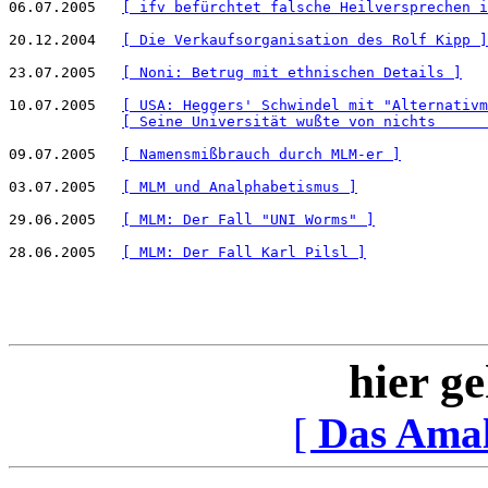
06.07.2005   
[ ifv befürchtet falsche Heilversprechen i
20.12.2004   
[ Die Verkaufsorganisation des Rolf Kipp ]
23.07.2005   
[ Noni: Betrug mit ethnischen Details ]
10.07.2005   
[ USA: Heggers' Schwindel mit "Alternativm
[ Seine Universität wußte von nichts      
09.07.2005   
[ Namensmißbrauch durch MLM-er ]
03.07.2005   
[ MLM und Analphabetismus ]
29.06.2005   
[ MLM: Der Fall "UNI Worms" ]
28.06.2005   
[ MLM: Der Fall Karl Pilsl ]
hier ge
[
Das Ama