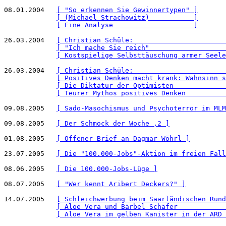
08.01.2004   
[ "So erkennen Sie Gewinnertypen" ]
[ (Michael Strachowitz)           ]
[ Eine Analyse                    ]
26.03.2004   
[ Christian Schüle:                       
[ "Ich mache Sie reich"                   
[ Kostspielige Selbsttäuschung armer Seele
26.03.2004   
[ Christian Schüle:                       
[ Positives Denken macht krank: Wahnsinn s
[ Die Diktatur der Optimisten             
[ Teurer Mythos positives Denken          
09.08.2005   
[ Sado-Masochismus und Psychoterror im MLM
09.08.2005   
[ Der Schmock der Woche ,2 ]
01.08.2005   
[ Offener Brief an Dagmar Wöhrl ]
23.07.2005   
[ Die "100.000-Jobs"-Aktion im freien Fall
08.06.2005   
[ Die 100.000-Jobs-Lüge ]
08.07.2005   
[ "Wer kennt Aribert Deckers?" ]
14.07.2005   
[ Schleichwerbung beim Saarländischen Rund
[ Aloe Vera und Bärbel Schäfer            
[ Aloe Vera im gelben Kanister in der ARD 