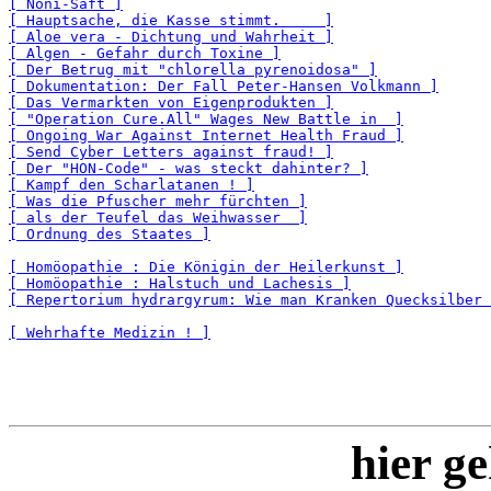
[ Noni-Saft ]
[ Hauptsache, die Kasse stimmt.     ]
[ Aloe vera - Dichtung und Wahrheit ]
[ Algen - Gefahr durch Toxine ]
[ Der Betrug mit "chlorella pyrenoidosa" ]
[ Dokumentation: Der Fall Peter-Hansen Volkmann ]
[ Das Vermarkten von Eigenprodukten ]
[ "Operation Cure.All" Wages New Battle in  ]
[ Ongoing War Against Internet Health Fraud ]
[ Send Cyber Letters against fraud! ]
[ Der "HON-Code" - was steckt dahinter? ]
[ Kampf den Scharlatanen ! ]
[ Was die Pfuscher mehr fürchten ]
[ als der Teufel das Weihwasser  ]
[ Ordnung des Staates ]
[ Homöopathie : Die Königin der Heilerkunst ]
[ Homöopathie : Halstuch und Lachesis ]
[ Repertorium hydrargyrum: Wie man Kranken Quecksilber 
[ Wehrhafte Medizin ! ]
hier ge