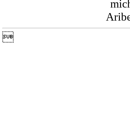
mic
Arib
