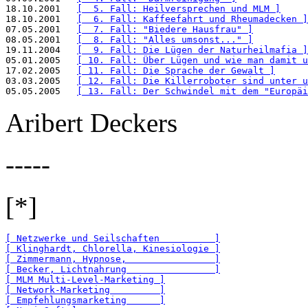
18.10.2001   
[  5. Fall: Heilversprechen und MLM ]
18.10.2001   
[  6. Fall: Kaffeefahrt und Rheumadecken ]
07.05.2001   
[  7. Fall: "Biedere Hausfrau" ]
08.05.2001   
[  8. Fall: "Alles umsonst..." ]
19.11.2004   
[  9. Fall: Die Lügen der Naturheilmafia ]
05.01.2005   
[ 10. Fall: Über Lügen und wie man damit u
17.02.2005   
[ 11. Fall: Die Sprache der Gewalt ]
03.03.2005   
[ 12. Fall: Die Killerroboter sind unter u
05.05.2005   
[ 13. Fall: Der Schwindel mit dem "Europäi
Aribert Deckers
-----
[*]
[ Netzwerke und Seilschaften          ]
[ Klinghardt, Chlorella, Kinesiologie ]
[ Zimmermann, Hypnose,                ]
[ Becker, Lichtnahrung                ]
[ MLM Multi-Level-Marketing ]
[ Network-Marketing         ]
[ Empfehlungsmarketing      ]