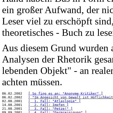
ein großer Aufwand, der nic
Leser viel zu erschöpft sind
theoretisches - Buch zu lese
Aus diesem Grund wurden
Analysen der Rhetorik gesa
lebenden Objekt" - an reale
achten müssen.
06.02.2002   
[ So fing es an: "Anonyme Kritiker" ]
06.02.2002   
[ "Im Angesicht von Gewalt ist Höflichkeit
02.08.2001   
[  1. Fall: "Atlaslogie" ]
14.08.2001   
[  2. Fall: Impfen ]
21.08.2001   
[  3. Fall: "Petze!" ]
09.09.2001   
[  4. Fall: "Darmreinigung" ]