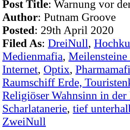
Post Title
: Warnung vor de
Author
: Putnam Groove
Posted
: 29th April 2020
Filed As
:
DreiNull
,
Hochku
Medienmafia
,
Meilensteine
Internet
,
Optix
,
Pharmamaf
Raumschiff Erde, Touristen
Religiöser Wahnsinn in der
Scharlatanerie
,
tief unterhal
ZweiNull