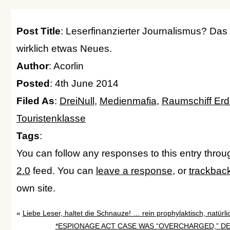
Post Title
: Leserfinanzierter Journalismus? Das
wirklich etwas Neues.
Author
: Acorlin
Posted
: 4th June 2014
Filed As
:
DreiNull
,
Medienmafia
,
Raumschiff Erd
Touristenklasse
Tags
:
You can follow any responses to this entry thro
2.0
feed. You can
leave a response
, or
trackbac
own site.
«
Liebe Leser, haltet die Schnauze! … rein prophylaktisch, natürl
*ESPIONAGE ACT CASE WAS “OVERCHARGED,” DE