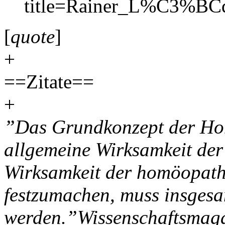
title=Rainer_L%C3%BCd
[
quote
]
+
==Zitate==
+
”Das Grundkonzept der Ho
allgemeine Wirksamkeit der
Wirksamkeit der homöopathi
festzumachen, muss insgesa
werden.”Wissenschaftsmag