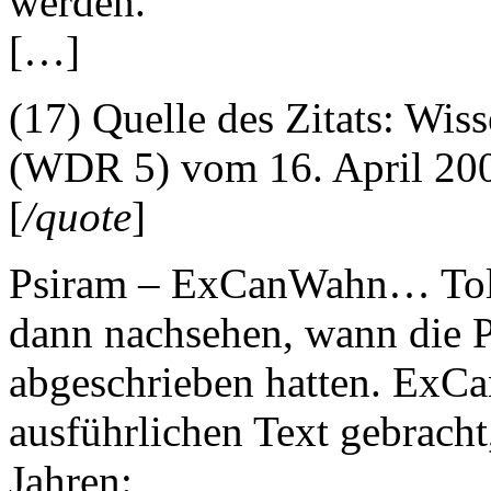
werden.“
[…]
(17) Quelle des Zitats: Wi
(WDR 5) vom 16. April 20
[
/quote
]
Psiram – ExCanWahn… Toll.
dann nachsehen, wann die 
abgeschrieben hatten. ExCa
ausführlichen Text gebracht
Jahren: