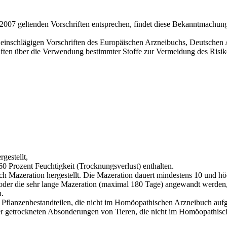
 2007 geltenden Vorschriften entsprechen, findet diese Bekanntmachun
le einschlägigen Vorschriften des Europäischen Arzneibuchs, Deutsch
riften über die Verwendung bestimmter Stoffe zur Vermeidung des Risi
gestellt,
60 Prozent Feuchtigkeit (Trocknungsverlust) enthalten.
rch Mazeration hergestellt. Die Mazeration dauert mindestens 10 und höc
 oder die sehr lange Mazeration (maximal 180 Tage) angewandt werden,
n.
 Pflanzen­bestandteilen, die nicht im Homöopathischen Arzneibuch aufge
der getrockneten Absonderungen von Tieren, die nicht im Homöopathisch