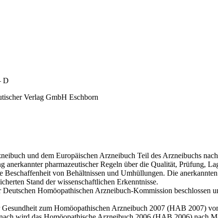
– D
eutischer Verlag GmbH Eschborn
eibuch und dem Europäischen Arzneibuch Teil des Arzneibuchs nach §
anerkannter pharmazeutischer Regeln über die Qualität, Prüfung, La
die Beschaffenheit von Behältnissen und Umhüllungen. Die anerkannte
icherten Stand der wissenschaftlichen Erkenntnisse.
r Deutschen Homöopathischen Arzneibuch-Kommis­sion beschlossen u
r Gesundheit zum Homöopathischen Arzneibuch 2007 (HAB 2007) vom 
. Danach wird das Homöopathische Arzneibuch 2006 (HAB 2006) nach 