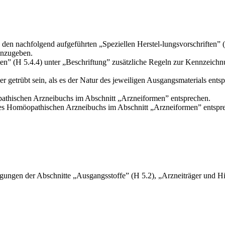
in den nachfolgend aufgeführten „Speziellen Herstel-lungsvorschrifte
anzugeben.
riften” (H 5.4.4) unter „Beschriftung” zusätzliche Regeln zur Kennzeic
er getrübt sein, als es der Natur des jeweiligen Ausgangsmaterials ents
hischen Arzneibuchs im Abschnitt „Arzneifor­men” entsprechen.
s Homöo­pathischen Arzneibuchs im Abschnitt „Arzneiformen” entspr
gungen der Ab­schnitte „Ausgangsstoffe” (H 5.2), „Arzneiträger und Hi