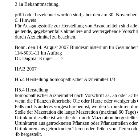
2 1a Bekanntmachung
prüft oder bezeichnet worden sind, aber den am 30. November
6. Hinweis
Für Ausgangsstoffe zur Herstellung von Arzneimitteln sind al
geltende, gegebenenfalls aktuellere und weitergehende Vorsch
durch Arzneimittel zu beachten.
Bonn, den 14. August 2007 Bundesministerium für Gesundheit
114-5031-11 Im Auftrag
Dr. Dagmar Krüger -—>
HAB 2007
H5.4 Herstellung homöopathischer Arzneimittel 1/3
H5.4 Herstellung
homöopathischer Arzneimittel nach Vorschrift 3a, 3b oder 3c her
wenn die Pflanzen ätherische Öle oder Harze oder weniger als 
Falls nichts anderes vorgeschrieben ist, werden Urtinkturen du
Stelle der Mazeration die lange Maze­ration (maximal 60 Tage)
Urtinktur dieselbe ist wie die der durch Mazeration hergestellte
Urtinkturen aus getrockneten Pflan­zen oder Pflanzenteilen oder
Urtinkturen aus getrockneten Tieren oder Teilen von Tieren o
4b hergestellt.