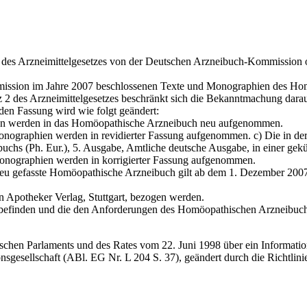
6 des Arzneimittelgesetzes von der Deutschen Arzneibuch-Kommission
ission im Jahre 2007 beschlossenen Texte und Monographien des Hom
 2 des Arzneimittelgesetzes be­schränkt sich die Bekanntmachung dara
den Fassung wird wie folgt geändert:
ien werden in das Homöopathische Arzneibuch neu aufgenommen.
Monographien werden in revidierter Fassung aufgenommen. c) Die in d
uchs (Ph. Eur.), 5. Aus­gabe, Amtliche deutsche Ausgabe, in einer g
Monographien werden in korrigierter Fassung aufgenommen.
eu gefasste Homöopathische Arzneibuch gilt ab dem 1. Dezember 2007
Apotheker Verlag, Stuttgart, bezogen werden.
hr befinden und die den Anforderungen des Homöopathischen Arzneibuc
ischen Parlaments und des Rates vom 22. Juni 1998 über ein Informat
ionsgesellschaft (ABl. EG Nr. L 204 S. 37), geändert durch die Richtl