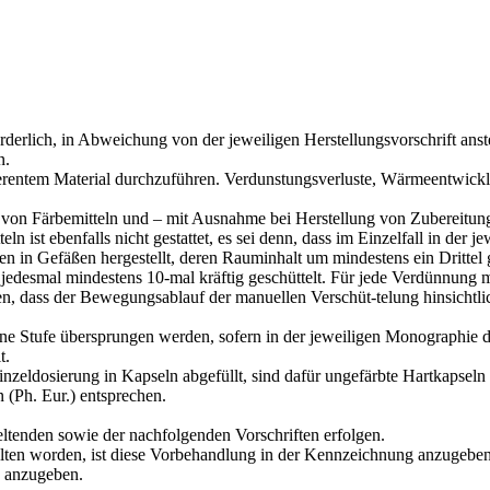
orderlich, in Abweichung von der jeweiligen Herstellungsvorschrift ans
n.
erentem Material durchzuführen. Verdunstungsverluste, Wärmeentwicklu
n Färbemitteln und – mit Ausnahme bei Herstellung von Zubereitungen
eln ist ebenfalls nicht gestattet, es sei denn, dass im Einzelfall in de
n in Gefäßen hergestellt, deren Rauminhalt um mindestens ein Drittel 
d jedesmal mindestens 10-mal kräftig geschüttelt. Für jede Verdünnung
en, dass der Bewegungsablauf der manuellen Verschüt-telung hinsichtli
keine Stufe übersprungen werden, sofern in der jeweiligen Monographie
t.
nzeldosierung in Kapseln abgefüllt, sind dafür ungefärbte Hartkapse
 (Ph. Eur.) entsprechen.
ltenden sowie der nachfolgenden Vorschriften erfolgen.
lten worden, ist diese Vorbehandlung in der Kennzeichnung anzugeben
g anzugeben.