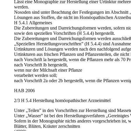
Lässt eine Monographie zur Herstel­lung einer Urtinktur mehrer
werden.
Nosoden sind unter Beachtung der Festlegungen im Abschnitt „
Lösungen aus Stoffen, die nicht im Homöopathischen Arzneibuch 
H 5.4.1 Allgemeines
Die Zubereitungen und Darreichungs­formen werden, sofern nic
sowie den speziellen Vorschriften (H 5.4.4) hergestellt.
Die Zubereitungen und Darreichungsformen werden ausschließlic
„Speziellen Herstellungsvorschriften” (H 5.4.4) sind Ausnahmen
Urtinkturen und Lösungen werden nach den nachfolgend aufgeführ
Urtinkturen aus frischen Pflanzen und Pflanzenteilen, die nic
nach Vorschrift la hergestellt, wenn die Pflanzen mehr als 70 
nach Vorschrift lb hergestellt,
wenn nur der Milchsaft einer Pflanze
verarbeitet werden soll;
nach Vorschrift 2a oder 2b hergestellt, wenn die Pflanzen weni
HAB 2006
2/3 H 5.4 Herstellung homöopathischer Arzneimittel
Unter „Teilen” in den Vorschriften zur Herstellung sind Massete
Unter „Wasser” ist bei den Herstel­lungsverfahren „Gereinigtes
Sofern in der Monographie nichts anderes vorgeschrieben ist, w
Blätter, Blüten, Kräuter zerschnitten