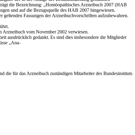
 trägt die Bezeichnung: „Homöopathisches Arzneibuch 2007 (HAB
ngen und auf die Bezugsquelle des HAB 2007 hinge­wiesen.
r geltenden Fassungen der Arzneibuchvorschriften aufzube­wahren.
ührt.
hen Arzneibuch vom November 2002 verwiesen.
eit ausdrücklich gedankt. Es sind dies insbesondere die Mitglieder
üsse „Ana-
d die für das Arzneibuch zuständigen Mitarbeiter des Bundesinstituts