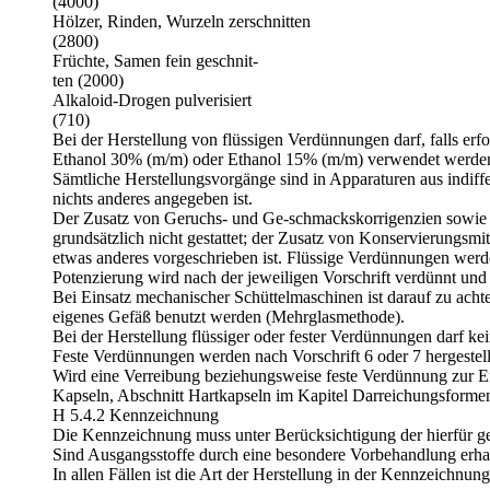
(4000)
Hölzer, Rinden, Wurzeln zerschnitten
(2800)
Früchte, Samen fein geschnit-
ten (2000)
Alkaloid-Drogen pulverisiert
(710)
Bei der Herstellung von flüssigen Verdünnungen darf, falls erf
Ethanol 30% (m/m) oder Ethanol 15% (m/m) verwendet werde
Sämtliche Herstellungsvorgänge sind in Apparaturen aus indiff
nichts anderes angegeben ist.
Der Zusatz von Geruchs- und Ge-schmackskorrigenzien sowie vo
grundsätzlich nicht gestattet; der Zusatz von Konservierungsmitt
etwas anderes vorgeschrieben ist. Flüssige Verdünnungen werde
Potenzierung wird nach der jeweiligen Vorschrift verdünnt un
Bei Einsatz mechanischer Schüttelmaschinen ist darauf zu acht
eigenes Gefäß benutzt werden (Mehrglasmethode).
Bei der Herstellung flüssiger oder fe­ster Verdünnungen darf 
Feste Verdünnungen werden nach Vorschrift 6 oder 7 hergestell
Wird eine Verreibung beziehungsweise feste Verdünnung zur Ei
Kapseln, Abschnitt Hartkapseln im Kapitel Darreichungsformen
H 5.4.2 Kennzeichnung
Die Kennzeichnung muss unter Berücksichtigung der hierfür ge
Sind Ausgangsstoffe durch eine besondere Vorbehandlung erha
In allen Fällen ist die Art der Herstellung in der Kennzeichnun