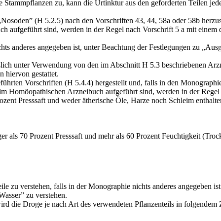
e Stamm­pflanzen zu, kann die Urtinktur aus den geforderten Teilen je
Nosoden” (H 5.2.5) nach den Vorschriften 43, 44, 58a oder 58b herzus
aufge­führt sind, werden in der Regel nach Vorschrift 5 a mit einem de
hts anderes angegeben ist, unter Beachtung der Festlegungen zu „Aus
h unter Verwendung von den im Abschnitt H 5.3 be­schriebenen Arzneiträ
 hiervon gestattet.
ten Vorschriften (H 5.4.4) hergestellt und, falls in den Monographien
ht im Homöopathischen Arzneibuch aufgeführt sind, werden in der Regel
Prozent Presssaft und weder ätherische Öle, Harze noch Schleim enthalte
ger als 70 Prozent Presssaft und mehr als 60 Prozent Feuchtigkeit (Tro
ile zu verstehen, falls in der Monographie nichts anderes angegeben ist
 Wasser” zu verstehen.
ird die Droge je nach Art des verwendeten Pflanzenteils in folgendem Z