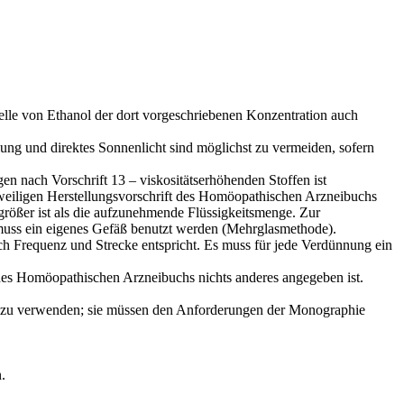
telle von Ethanol der dort vorgeschriebenen Konzentration auch
ng und direktes Son­nenlicht sind möglichst zu vermeiden, sofern
 nach Vorschrift 13 – viskositätserhöhenden Stoffen ist
r jeweiligen Herstel­lungsvorschrift des Homöopathischen Arzneibuchs
größer ist als die aufzunehmende Flüssigkeitsmenge. Zur
 muss ein eigenes Gefäß benutzt werden (Mehrglasmethode).
ch Frequenz und Strecke entspricht. Es muss für jede Verdünnung ein
 des Homöopathischen Arzneibuchs nichts anderes angegeben ist.
ln zu verwenden; sie müssen den Anforderungen der Mono­graphie
.