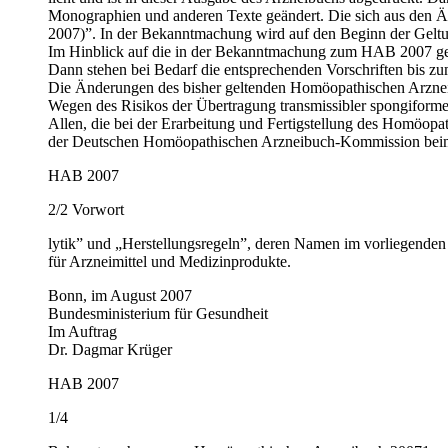
Monographien und anderen Texte geändert. Die sich aus den
2007)”. In der Bekanntmachung wird auf den Beginn der Gelt
Im Hinblick auf die in der Bekannt­machung zum HAB 2007 gen
Dann stehen bei Bedarf die entsprechenden Vorschriften bis zu
Die Änderungen des bisher geltenden Homöopathischen Arzne
Wegen des Risikos der Übertragung transmissibler spongifo
Allen, die bei der Erarbeitung und Fertigstellung des Homöopat
der Deutschen Homöopathischen Arzneibuch-Kommission beim B
HAB 2007
2/2 Vorwort
lytik” und „Herstellungsregeln”, deren Namen im vorliegenden 
für Arzneimittel und Medizinprodukte.
Bonn, im August 2007
Bundesministerium für Gesundheit
Im Auftrag
Dr. Dagmar Krüger
HAB 2007
1/4