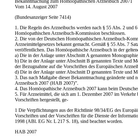
Bekanntmachung zum Homöopathischen Arzneibuch 20071
Vom 14. August 2007
(Bundesanzeiger Seite 7414)
1. Die Regeln des Arzneibuchs werden nach § 55 Abs. 2 und 
Homöopathischen Arzneibuch-Kommission beschlossen.
2. Die von der Deutschen Homöopathi­schen Arzneibuch-Komm
Arzneimittelgesetzes bekannt gemacht. Gemäß § 55 Abs. 7 Satz
veröffentlichen. Das Homöopathische Arzneibuch in der gelten
a) Die in der Anlage unter Abschnitt A genannten Monograph
b) Die in der Anlage unter Abschnitt B genannten Texte und 
der Bezugnahme auf die Vorschriften des Europäischen Arzneib
d) Die in der Anlage unter Abschnitt D genannten Texte und 
3. Das nach Maßgabe dieser Bekannt­machung geänderte und n
Arzneibuch 2007 (HAB 2007)”.
4. Das Homöopathische Arzneibuch 2007 kann beim Deutschen 
5. Für Arzneimittel, die sich am 1. De­zember 2007 im Verke
Vorschriften hergestellt, ge-
1 Die Verpflichtungen aus der Richtlinie 98/34/EG des Europä
Vorschriften und der Vorschriften für die Dienste der Informat
1998 (ABl. EG Nr. L 217 S. 18), sind beachtet worden.
HAB 2007