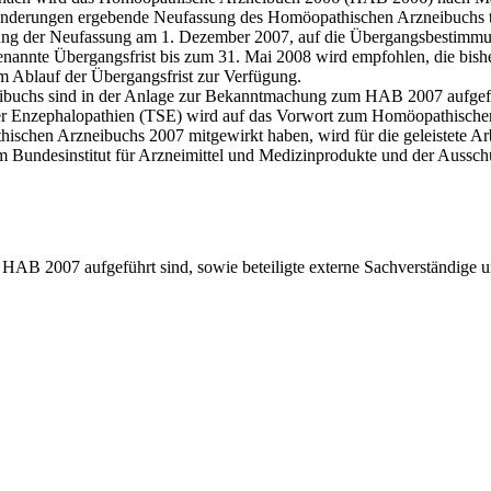
 Änderungen ergebende Neufassung des Homöopathischen Arzneibuchs
ung der Neufassung am 1. Dezember 2007, auf die Übergangsbestimmu
annte Übergangsfrist bis zum 31. Mai 2008 wird empfohlen, die bishe
m Ablauf der Übergangsfrist zur Verfügung.
ibuchs sind in der Anlage zur Bekanntmachung zum HAB 2007 aufgef
rmer Enzephalopathien (TSE) wird auf das Vorwort zum Homöopathisc
hischen Arzneibuchs 2007 mitgewirkt haben, wird für die geleistete Arb
undesinstitut für Arzneimittel und Medizinprodukte und der Aussch
HAB 2007 aufgeführt sind, sowie beteiligte externe Sachverständige un