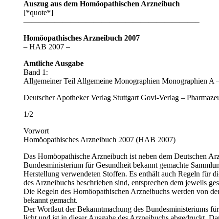
Auszug aus dem Homöopathischen Arzneibuch
[*quote*]
——————————————————————–
Homöopathisches Arzneibuch 2007
– HAB 2007 –
Amtliche Ausgabe
Band 1:
Allgemeiner Teil Allgemeine Monographien Monographien A 
Deutscher Apotheker Verlag Stuttgart Govi-Verlag – Pharmaz
1/2
Vorwort
Homöopathisches Arzneibuch 2007 (HAB 2007)
Das Homöopathische Arzneibuch ist neben dem Deutschen Arzn
Bundesministerium für Gesundheit bekannt gemachte Sammlung 
Herstellung verwendeten Stoffen. Es enthält auch Regeln für 
des Arzneibuchs beschrieben sind, entsprechen dem jeweils ges
Die Regeln des Homöopathischen Arz­neibuchs werden von de
bekannt gemacht.
Der Wortlaut der Bekanntmachung des Bundesministeriums fü
licht und ist in dieser Ausgabe des Arzneibuchs abgedruckt