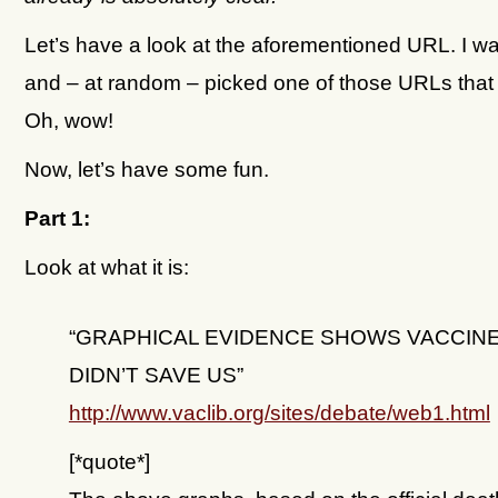
Let’s have a look at the aforementioned URL. I w
and – at random – picked one of those URLs that g
Oh, wow!
Now, let’s have some fun.
Part 1:
Look at what it is:
“GRAPHICAL EVIDENCE SHOWS VACCIN
DIDN’T SAVE US”
http://www.vaclib.org/sites/debate/web1.html
[*quote*]